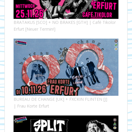
BRATAKUS [SCO] + NO BRAKES [GTH] | Café Tikolor
Erfurt [Neuer Termin!]
BUREAU DE CHANGE [UK] + FXCKIN FLINTEN [J]
| Frau Korte Erfurt