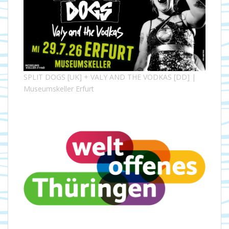
SPLIT DOGS [UK] + VALY AND THE VODKAS [DD] |
Museumskeller Erfurt