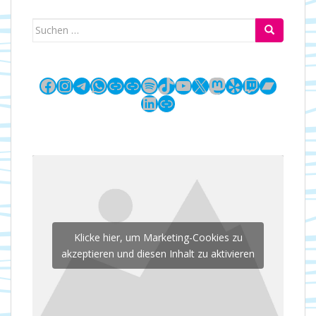
Suchen
nach:
Facebook
Instagram
Telegram
WhatsApp
Link
Link
Spotify
TikTok
YouTube
X
Mastodon
Yelp
Twitch
Bandc
LinkedIn
Link
Klicke hier, um Marketing-Cookies zu
akzeptieren und diesen Inhalt zu aktivieren