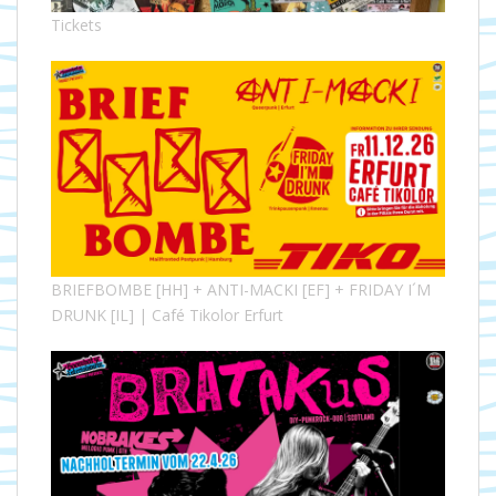
Tickets
BRIEFBOMBE [HH] + ANTI-MACKI [EF] + FRIDAY I´M
DRUNK [IL] | Café Tikolor Erfurt