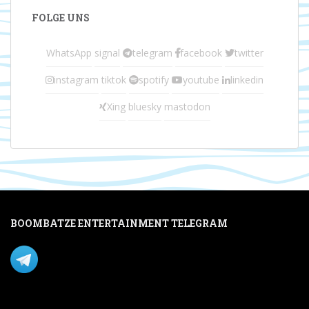
FOLGE UNS
WhatsApp
signal
telegram
facebook
twitter
instagram
tiktok
spotify
youtube
linkedin
Xing
bluesky
mastodon
BOOMBATZE ENTERTAINMENT TELEGRAM
Verpasse nichts per Telegram!