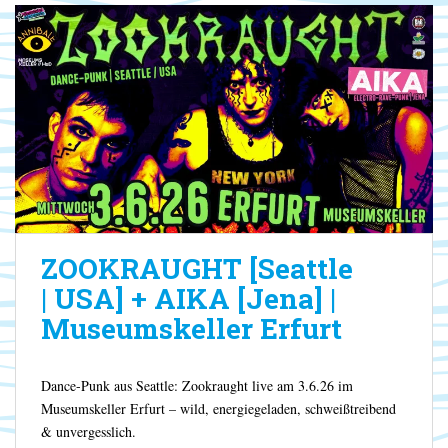
ZOOKRAUGHT [Seattle
| USA] + AIKA [Jena] |
Museumskeller Erfurt
Dance-Punk aus Seattle: Zookraught live am 3.6.26 im
Museumskeller Erfurt – wild, energiegeladen, schweißtreibend
& unvergesslich.