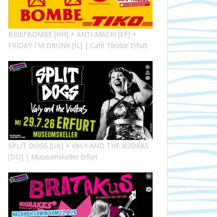
BRIEFBOMBE [HH] + ANTI-MACKI [EF] +
FRIDAY I´M DRUNK [IL] | Café Tikolor Erfurt
SPLIT DOGS [UK] + VALY AND THE VODKAS
[DD] | Museumskeller Erfurt