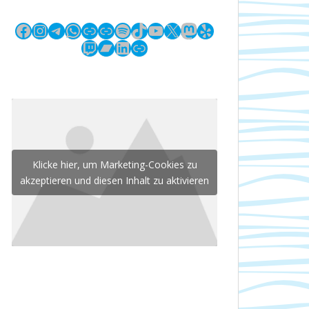
Facebook
Instagram
Telegram
WhatsApp
Link
Link
Spotify
TikTok
YouTube
X
Mastodon
Yelp
Twitch
Bandcamp
LinkedIn
Link
Klicke hier, um Marketing-Cookies zu
akzeptieren und diesen Inhalt zu aktivieren