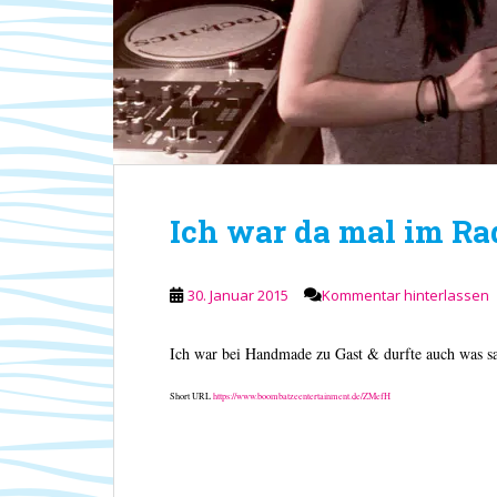
Ich war da mal im R
30. Januar 2015
Kommentar hinterlassen
Ich war bei Handmade zu Gast & durfte auch was 
Short URL
https://www.boombatzeentertainment.de/ZMefH