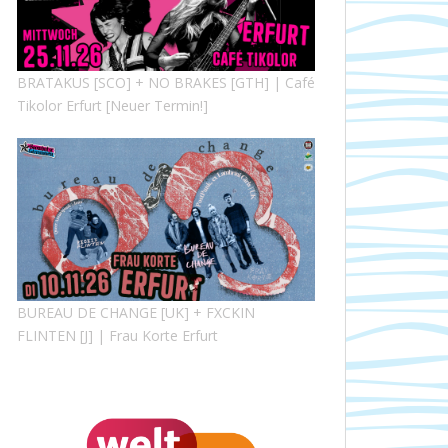
BRATAKUS [SCO] + NO BRAKES [GTH] | Café
Tikolor Erfurt [Neuer Termin!]
BUREAU DE CHANGE [UK] + FXCKIN
FLINTEN [J] | Frau Korte Erfurt