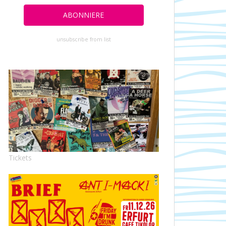
unsubscribe from list
Tickets