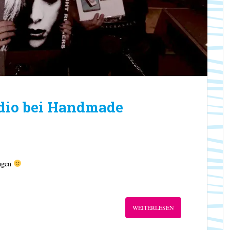
adio bei Handmade
sagen
WEITERLESEN