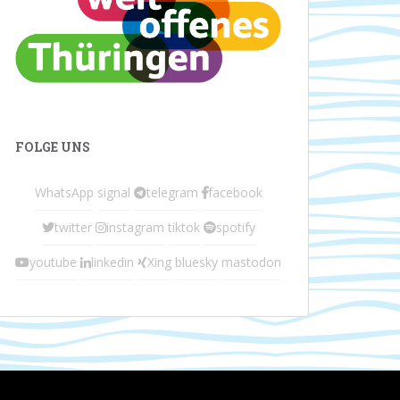
FOLGE UNS
WhatsApp
signal
telegram
facebook
twitter
instagram
tiktok
spotify
youtube
linkedin
Xing
bluesky
mastodon