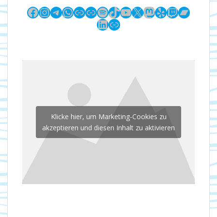
Facebook
Instagram
Telegram
WhatsApp
Link
Link
Spotify
TikTok
YouTube
X
Mastodon
Yelp
Twitch
Bandc
LinkedIn
Link
Klicke hier, um Marketing-Cookies zu
akzeptieren und diesen Inhalt zu aktivieren