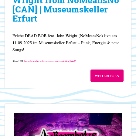
Wright from NoMeansNo
[CAN] | Museumskeller
Erfurt
Erlebe DEAD BOB feat. John Wright (NoMeansNo) live am
11.09.2025 im Museumskeller Erfurt – Punk, Energie & neue
Songs!
Short URL
https://www.boombatzeentertainment.de/deadbob25
WEITERLESEN