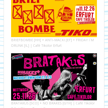
BRIEFBOMBE [HH] + ANTI-MACKI [EF] + FRIDAY I´M
DRUNK [IL] | Café Tikolor Erfurt
BRATAKUS [SCO] + NO BRAKES [GTH] | Café Tikolor