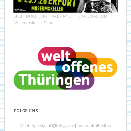
SPLIT DOGS [UK] + VALY AND THE VODKAS [DD] |
Museumskeller Erfurt
FOLGE UNS
WhatsApp
signal
telegram
facebook
twitter