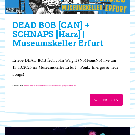
DEAD BOB [CAN] +
SCHNAPS [Harz] |
Museumskeller Erfurt
Erlebe DEAD BOB feat. John Wright (NoMeansNo) live am
13.10.2026 im Museumskeller Erfurt – Punk, Energie & neue
Songs!
Short URL
https://www.boombatzeentertainment.de/deadbob26
WEITERLESEN