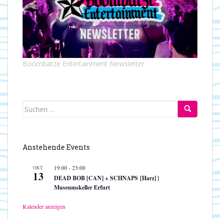
Boombatze Entertainment Newsletter
Suchen
nach:
Anstehende Events
OKT.
19:00
-
23:00
13
DEAD BOB [CAN] + SCHNAPS [Harz] |
Museumskeller Erfurt
Kalender anzeigen