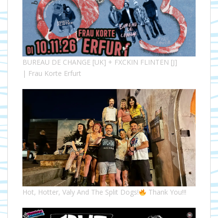
BUREAU DE CHANGE [UK] + FXCKIN FLINTEN [J]
| Frau Korte Erfurt
Hot, Hotter, Valy And The Split Dogs!
Thank You!!!