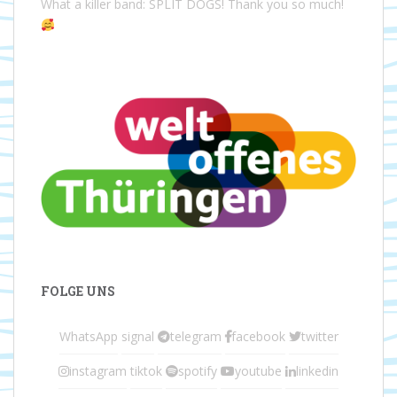
What a killer band: SPLIT DOGS! Thank you so much!
FOLGE UNS
WhatsApp
signal
telegram
facebook
twitter
instagram
tiktok
spotify
youtube
linkedin