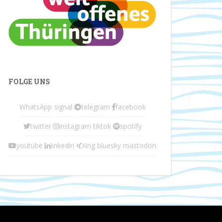
FOLGE UNS
WhatsApp
signal
telegram
facebook
twitter
instagram
tiktok
spotify
youtube
linkedin
Xing
bluesky
mastodon