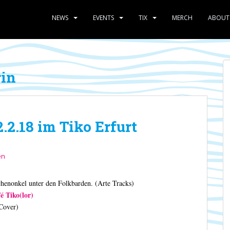
NEWS
EVENTS
TIX
MERCH
ABOUT
rin
2.18 im Tiko Erfurt
en
enonkel unter den Folkbarden. (Arte Tracks)
é Tiko(lor)
Cover)