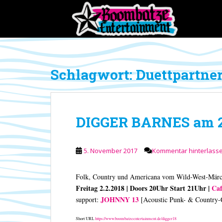
S
k
i
p
t
o
Schlagwort:
Duettpartne
m
a
i
n
DIGGER BARNES am 2.
c
o
n
5. November 2017
Kommentar hinterlass
t
e
n
Folk, Country und Americana vom Wild-West-Märch
t
Freitag 2.2.2018 | Doors 20Uhr Start 21Uhr |
Caf
JOHNNY 13
support:
[Acoustic Punk- & Country-
Short URL
https://www.boombatzeentertainment.de/digger18