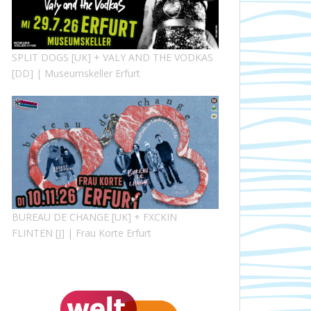
SPLIT DOGS [UK] + VALY AND THE VODKAS
[DD] | Museumskeller Erfurt
BUREAU DE CHANGE [UK] + FXCKIN
FLINTEN [J] | Frau Korte Erfurt