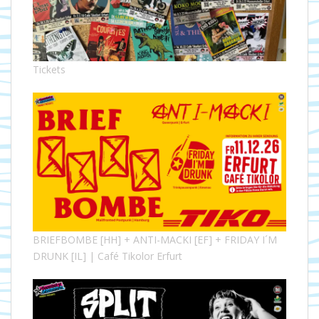
Tickets
BRIEFBOMBE [HH] + ANTI-MACKI [EF] + FRIDAY I´M
DRUNK [IL] | Café Tikolor Erfurt