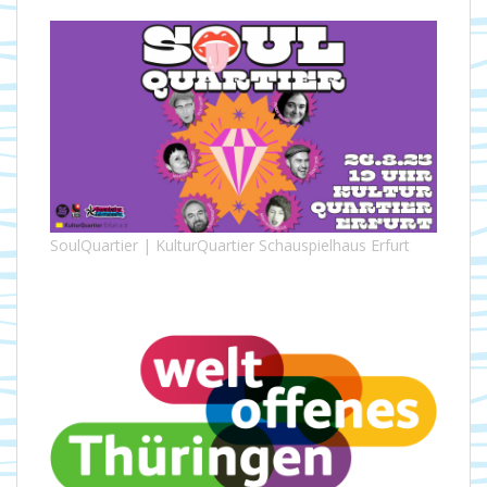
SoulQuartier | KulturQuartier Schauspielhaus Erfurt