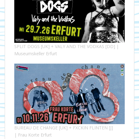
SPLIT DOGS [UK] + VALY AND THE VODKAS [DD] |
Museumskeller Erfurt
BUREAU DE CHANGE [UK] + FXCKIN FLINTEN [J]
| Frau Korte Erfurt