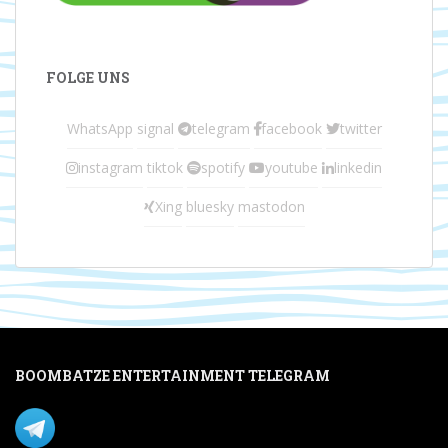
FOLGE UNS
WhatsApp
signal
telegram
facebook
twitter
instagram
tiktok
spotify
youtube
linkedin
Xing
bluesky
mastodon
BOOMBATZE ENTERTAINMENT TELEGRAM
Verpasse nichts per Telegram!