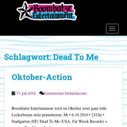
S
k
i
p
t
TOGGLE
o
m
a
Schlagwort:
Dead To Me
i
n
c
Oktober-Action
o
n
t
17. Juli 2010
Kommentar hinterlassen
e
n
t
Boombatze Entertainment wird im Oktober zwei ganz tolle
Leckerbissen stolz präsentieren: Mi • 6.10.2010 • 21Uhr •
Stadtgarten (EF) Dead To Me (USA, Fat Wreck Records) +