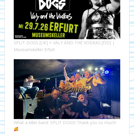
SPLIT DOGS [UK] + VALY AND THE VODKAS [DD] |
Museumskeller Erfurt
What a killer band: SPLIT DOGS! Thank you so much!