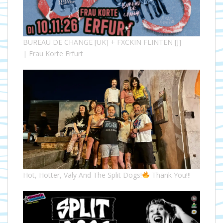
BUREAU DE CHANGE [UK] + FXCKIN FLINTEN [J]
| Frau Korte Erfurt
Hot, Hotter, Valy And The Split Dogs!
Thank You!!!