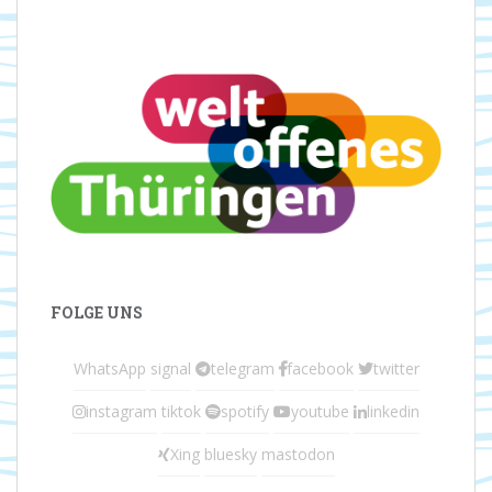
FOLGE UNS
WhatsApp
signal
telegram
facebook
twitter
instagram
tiktok
spotify
youtube
linkedin
Xing
bluesky
mastodon