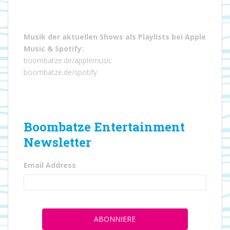
Musik der aktuellen Shows als Playlists bei
Apple
Music
&
Spotify
:
boombatze.de/applemusic
boombatze.de/spotify
Boombatze Entertainment
Newsletter
Email Address