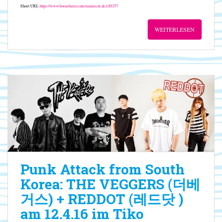
Short URL
https://www.boombatzeentertainment.de/cEG57
WEITERLESEN
Punk Attack from South
Korea: THE VEGGERS (더베
거스) + REDDOT (레드닷 )
am 12.4.16 im Tiko