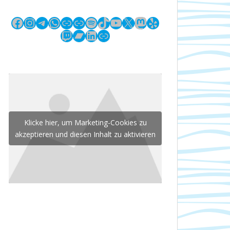
Facebook
Instagram
Telegram
WhatsApp
Link
Link
Spotify
TikTok
YouTube
X
Mastodon
Yelp
Twitch
Bandcamp
LinkedIn
Link
Klicke hier, um Marketing-Cookies zu
akzeptieren und diesen Inhalt zu aktivieren