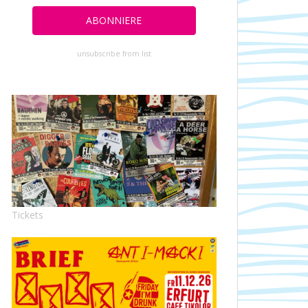
unsubscribe from list
Tickets