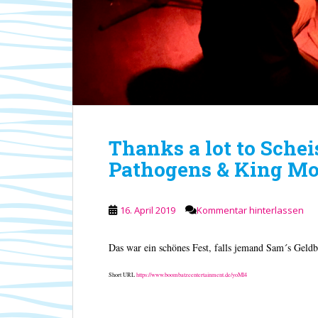
Thanks a lot to Schei
Pathogens & King Mo
16. April 2019
Kommentar hinterlassen
Das war ein schönes Fest, falls jemand Sam´s Geldbö
Short URL
https://www.boombatzeentertainment.de/yoMl4