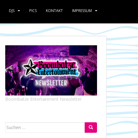
DJS
PICS
KONTAKT
IMPRESSUM
Boombatze Entertainment Newsletter
Suchen
nach: