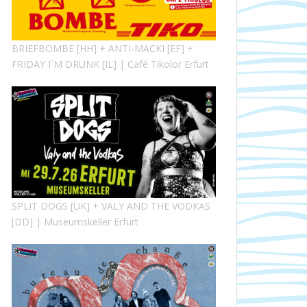
BRIEFBOMBE [HH] + ANTI-MACKI [EF] +
FRIDAY I´M DRUNK [IL] | Café Tikolor Erfurt
SPLIT DOGS [UK] + VALY AND THE VODKAS
[DD] | Museumskeller Erfurt