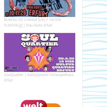
BUREAU DE CHANGE [UK] + FXCKIN
FLINTEN [J] | Frau Korte Erfurt
SoulQuartier | KulturQuartier Schauspielhaus
Erfurt