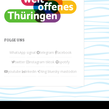
FOLGE UNS
WhatsApp
signal
telegram
facebook
twitter
instagram
tiktok
spotify
youtube
linkedin
Xing
bluesky
mastodon