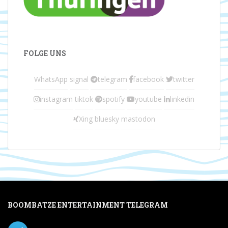
FOLGE UNS
WhatsApp
signal
telegram
facebook
twitter
instagram
tiktok
spotify
youtube
linkedin
Xing
bluesky
mastodon
BOOMBATZE ENTERTAINMENT TELEGRAM