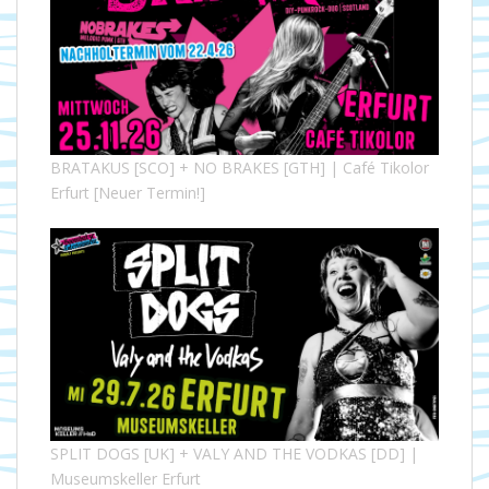
BRATAKUS [SCO] + NO BRAKES [GTH] | Café Tikolor
Erfurt [Neuer Termin!]
SPLIT DOGS [UK] + VALY AND THE VODKAS [DD] |
Museumskeller Erfurt