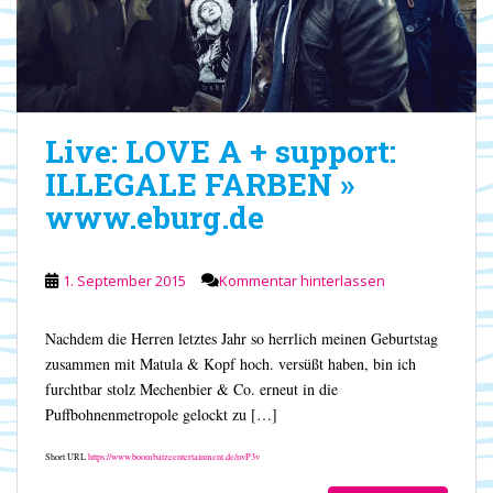
Live: LOVE A + support:
ILLEGALE FARBEN »
www.eburg.de
1. September 2015
Kommentar hinterlassen
Nachdem die Herren letztes Jahr so herrlich meinen Geburtstag
zusammen mit Matula & Kopf hoch. versüßt haben, bin ich
furchtbar stolz Mechenbier & Co. erneut in die
Puffbohnenmetropole gelockt zu […]
Short URL
https://www.boombatzeentertainment.de/nvP3v