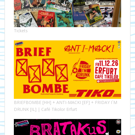
Tickets
BRIEFBOMBE [HH] + ANTI-MACKI [EF] + FRIDAY I´M
DRUNK [IL] | Café Tikolor Erfurt