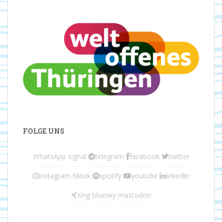
FOLGE UNS
WhatsApp
signal
telegram
facebook
twitter
instagram
tiktok
spotify
youtube
linkedin
Xing
bluesky
mastodon