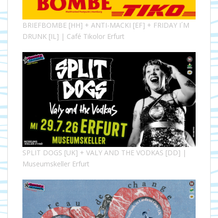
BRIEFBOMBE [HH] + ANTI-MACKI [EF] + FRIDAY I´M
DRUNK [IL] | Café Tikolor Erfurt
SPLIT DOGS [UK] + VALY AND THE VODKAS [DD] |
Museumskeller Erfurt