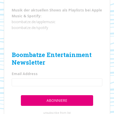
Musik der aktuellen Shows als Playlists bei
Apple
Music
&
Spotify
:
boombatze.de/applemusic
boombatze.de/spotify
Boombatze Entertainment
Newsletter
Email Address
unsubscribe from list