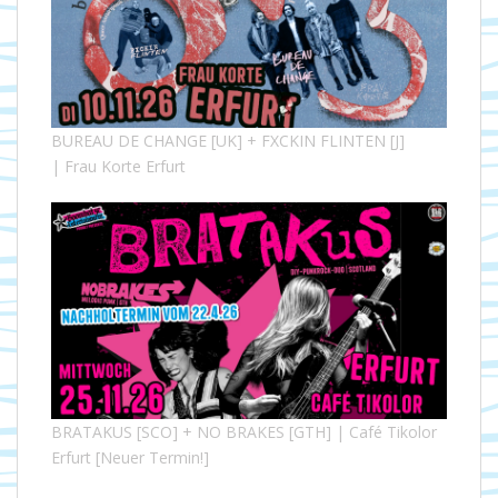
BUREAU DE CHANGE [UK] + FXCKIN FLINTEN [J]
| Frau Korte Erfurt
BRATAKUS [SCO] + NO BRAKES [GTH] | Café Tikolor
Erfurt [Neuer Termin!]