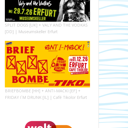
SPLIT DOGS [UK] + VALY AND THE VODKAS
[DD] | Museumskeller Erfurt
BRIEFBOMBE [HH] + ANTI-MACKI [EF] +
FRIDAY I´M DRUNK [IL] | Café Tikolor Erfurt