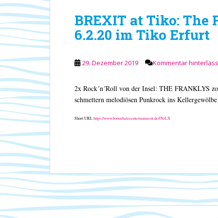
BREXIT at Tiko: The 
6.2.20 im Tiko Erfurt
29. Dezember 2019
Kommentar hinterlas
2x Rock´n´Roll von der Insel: THE FRANKLYS z
schmettern melodiösen Punkrock ins Kellergewölbe
Short URL
https://www.boombatzeentertainment.de/fNrLX