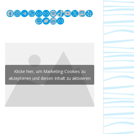
Facebook
Instagram
Telegram
WhatsApp
Link
Link
Spotify
TikTok
YouTube
X
Mastodon
Yelp
Twitch
Bandcamp
LinkedIn
Link
Klicke hier, um Marketing-Cookies zu
akzeptieren und diesen Inhalt zu aktivieren