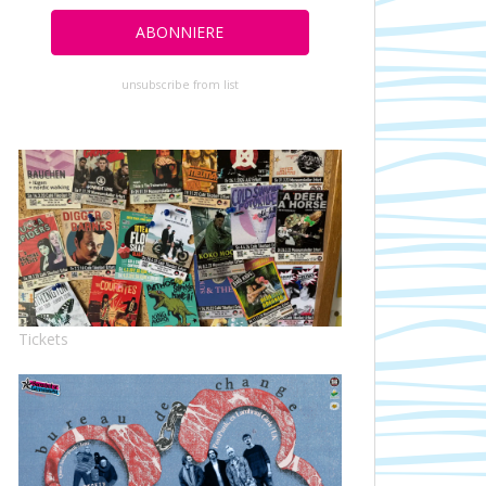
unsubscribe from list
Tickets