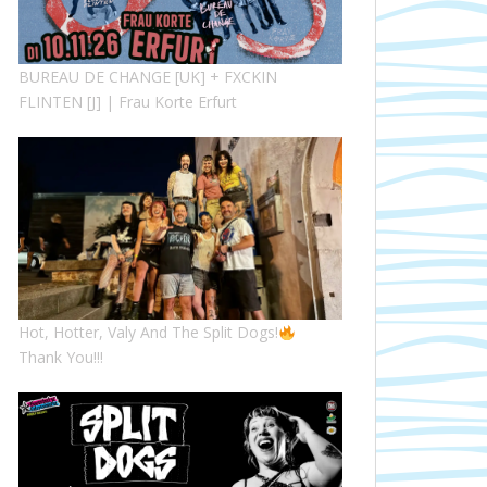
BUREAU DE CHANGE [UK] + FXCKIN
FLINTEN [J] | Frau Korte Erfurt
Hot, Hotter, Valy And The Split Dogs!
Thank You!!!