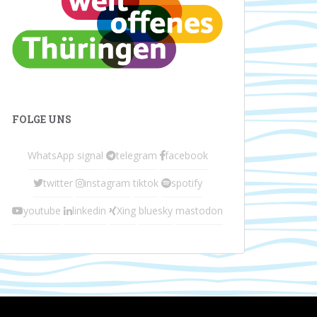
FOLGE UNS
WhatsApp
signal
telegram
facebook
twitter
instagram
tiktok
spotify
youtube
linkedin
Xing
bluesky
mastodon