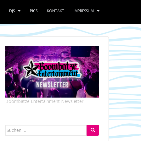
DJS
PICS
KONTAKT
IMPRESSUM
Boombatze Entertainment Newsletter
Suchen
nach: