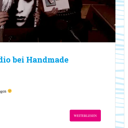
adio bei Handmade
sagen
WEITERLESEN