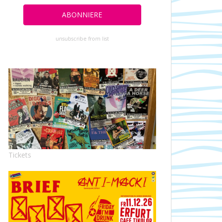
unsubscribe from list
Tickets