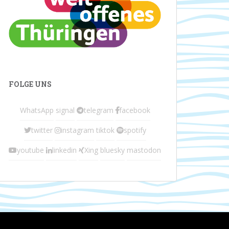
FOLGE UNS
WhatsApp
signal
telegram
facebook
twitter
instagram
tiktok
spotify
youtube
linkedin
Xing
bluesky
mastodon