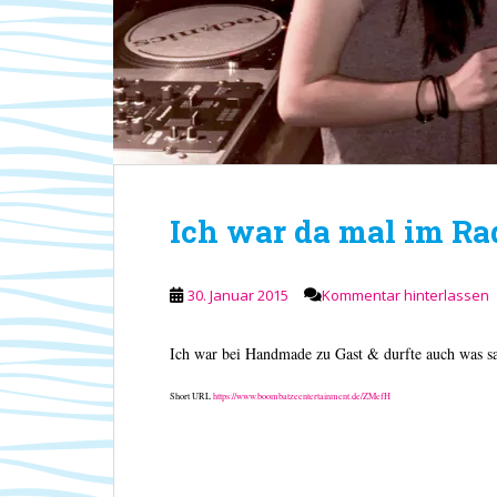
Ich war da mal im R
30. Januar 2015
Kommentar hinterlassen
Ich war bei Handmade zu Gast & durfte auch was 
Short URL
https://www.boombatzeentertainment.de/ZMefH