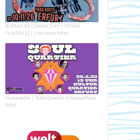
BUREAU DE CHANGE [UK] + FXCKIN
FLINTEN [J] | Frau Korte Erfurt
SoulQuartier | KulturQuartier Schauspielhaus
Erfurt