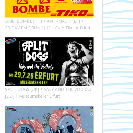
BRIEFBOMBE [HH] + ANTI-MACKI [EF] +
FRIDAY I´M DRUNK [IL] | Café Tikolor Erfurt
SPLIT DOGS [UK] + VALY AND THE VODKAS
[DD] | Museumskeller Erfurt