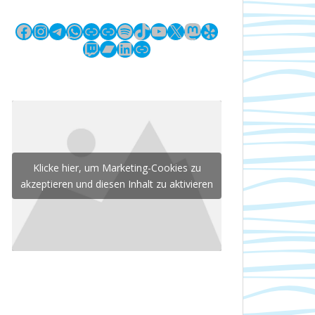
Facebook
Instagram
Telegram
WhatsApp
Link
Link
Spotify
TikTok
YouTube
X
Mastodon
Yelp
Twitch
Bandcamp
LinkedIn
Link
Klicke hier, um Marketing-Cookies zu
akzeptieren und diesen Inhalt zu aktivieren