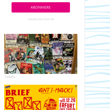
unsubscribe from list
Tickets