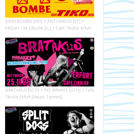
BRIEFBOMBE [HH] + ANTI-MACKI [EF] +
FRIDAY I´M DRUNK [IL] | Café Tikolor Erfurt
BRATAKUS [SCO] + NO BRAKES [GTH] | Café
Tikolor Erfurt [Neuer Termin!]