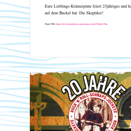
Eure Lieblings-Krämerpinte feiert 23jähriges und ha
auf dem Buckel hat: Die Skeptiker!
Short URL
https://www.boombatzeentertainment.de/23JahreTiko