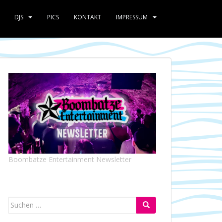
DJS
PICS
KONTAKT
IMPRESSUM
Boombatze Entertainment Newsletter
Suchen
nach: