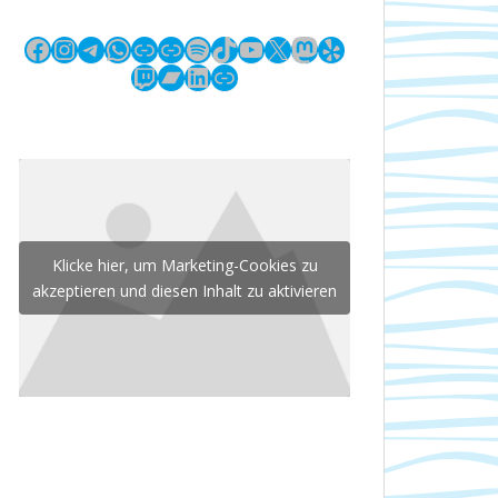
Facebook
Instagram
Telegram
WhatsApp
Link
Link
Spotify
TikTok
YouTube
X
Mastodon
Yelp
Twitch
Bandcamp
LinkedIn
Link
Klicke hier, um Marketing-Cookies zu
akzeptieren und diesen Inhalt zu aktivieren