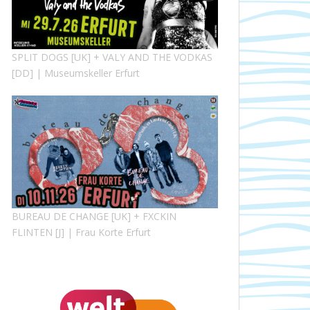
SPLIT DOGS [UK] + VALY AND THE VODKAS
[DD] | Museumskeller Erfurt
BUREAU DE CHANGE [UK] + FXCKIN
FLINTEN [J] | Frau Korte Erfurt