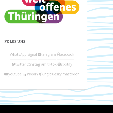
FOLGE UNS
WhatsApp
signal
telegram
facebook
twitter
instagram
tiktok
spotify
youtube
linkedin
Xing
bluesky
mastodon