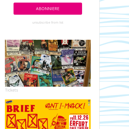
unsubscribe from list
Tickets