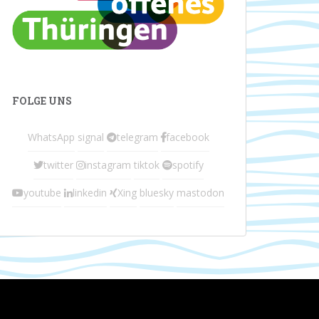
FOLGE UNS
WhatsApp
signal
telegram
facebook
twitter
instagram
tiktok
spotify
youtube
linkedin
Xing
bluesky
mastodon