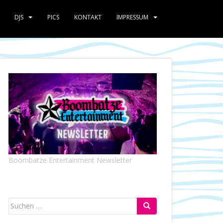
DJS
PICS
KONTAKT
IMPRESSUM
Boombatze Entertainment Newsletter
Suchen
nach: