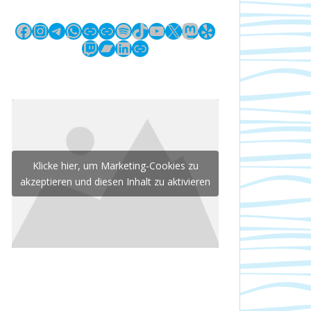
Facebook
Instagram
Telegram
WhatsApp
Link
Link
Spotify
TikTok
YouTube
X
Mastodon
Yelp
Twitch
Bandcamp
LinkedIn
Link
Klicke hier, um Marketing-Cookies zu
akzeptieren und diesen Inhalt zu aktivieren