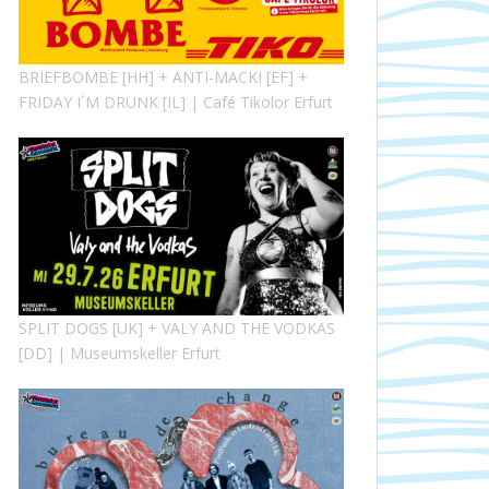
BRIEFBOMBE [HH] + ANTI-MACKI [EF] +
FRIDAY I´M DRUNK [IL] | Café Tikolor Erfurt
SPLIT DOGS [UK] + VALY AND THE VODKAS
[DD] | Museumskeller Erfurt