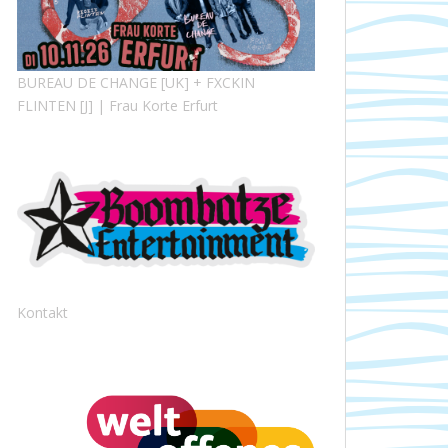
BUREAU DE CHANGE [UK] + FXCKIN
FLINTEN [J] | Frau Korte Erfurt
Kontakt