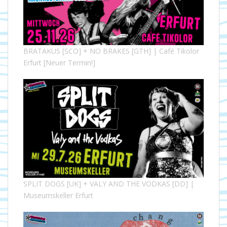
BRATAKUS [SCO] + NO BRAKES [GTH] | Café Tikolor
Erfurt [Neuer Termin!]
SPLIT DOGS [UK] + VALY AND THE VODKAS [DD] |
Museumskeller Erfurt