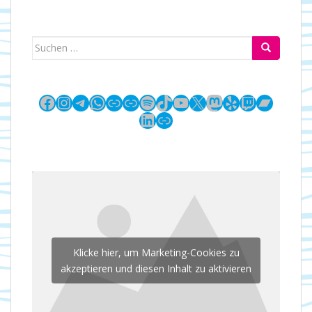
Suchen
nach:
Facebook
Instagram
Telegram
WhatsApp
Link
Link
Spotify
TikTok
YouTube
X
Mastodon
Yelp
Twitch
Bandc
LinkedIn
Link
Klicke hier, um Marketing-Cookies zu
akzeptieren und diesen Inhalt zu aktivieren