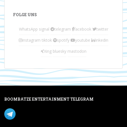
FOLGE UNS
WhatsApp
signal
telegram
facebook
twitter
instagram
tiktok
spotify
youtube
linkedin
Xing
bluesky
mastodon
BOOMBATZE ENTERTAINMENT TELEGRAM
Verpasse nichts per Telegram!