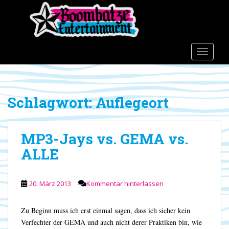
S
k
i
p
t
TOGGLE
o
m
a
Schlagwort:
Auflegeort
i
n
c
MP3-Jays vs. GEMA vs.
o
n
ALLE
t
e
n
20. März 2013
Kommentar hinterlassen
t
Zu Beginn muss ich erst einmal sagen, dass ich sicher kein
Verfechter der GEMA und auch nicht derer Praktiken bin, wie