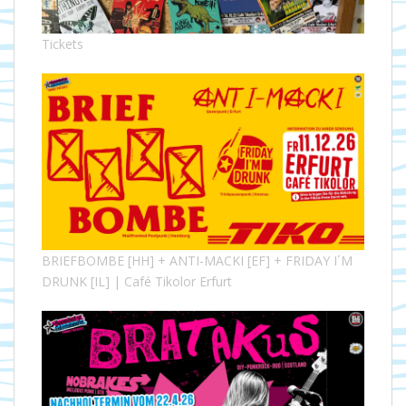
Tickets
BRIEFBOMBE [HH] + ANTI-MACKI [EF] + FRIDAY I´M
DRUNK [IL] | Café Tikolor Erfurt