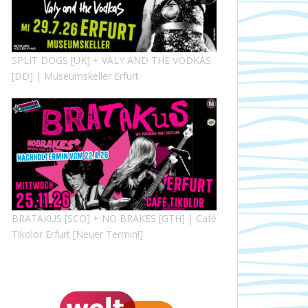
SPLIT DOGS [UK] + VALY AND THE VODKAS
[DD] | Museumskeller Erfurt
BRATAKUS [SCO] + NO BRAKES [GTH] | Café
Tikolor Erfurt [Neuer Termin!]