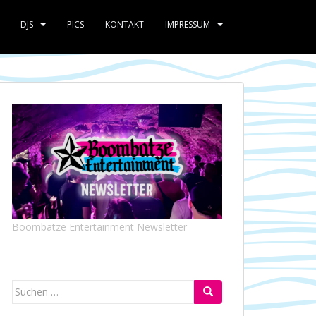
DJS
PICS
KONTAKT
IMPRESSUM
Boombatze Entertainment Newsletter
Suchen
nach: