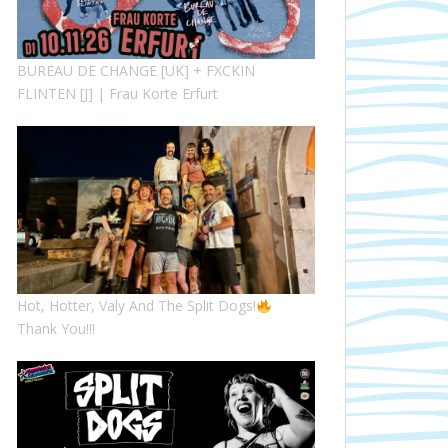
BUREAU DE CHANGE [UK] + FXCKIN
FLINTEN [J] | Frau Korte Erfurt
Hot, Hotter, Valy And The Split Dogs!
Thank You!!!