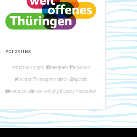
FOLGE UNS
WhatsApp
signal
telegram
facebook
twitter
instagram
tiktok
spotify
youtube
linkedin
Xing
bluesky
mastodon