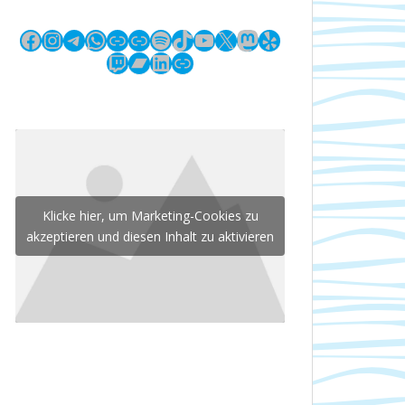
Facebook
Instagram
Telegram
WhatsApp
Link
Link
Spotify
TikTok
YouTube
X
Mastodon
Yelp
Twitch
Bandcamp
LinkedIn
Link
Klicke hier, um Marketing-Cookies zu
akzeptieren und diesen Inhalt zu aktivieren