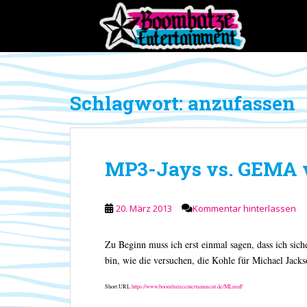
S
k
i
p
t
o
Schlagwort:
anzufassen
m
a
i
n
MP3-Jays vs. GEMA 
c
o
n
20. März 2013
Kommentar hinterlassen
t
e
n
Zu Beginn muss ich erst einmal sagen, dass ich sic
t
bin, wie die versuchen, die Kohle für Michael Ja
Short URL
https://www.boombatzeentertainment.de/MLmuF