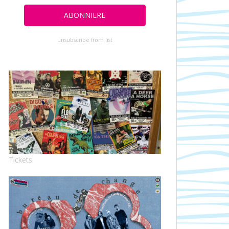
unsubscribe from list
Tickets