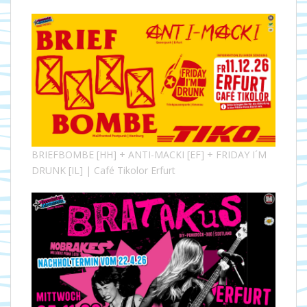
BRIEFBOMBE [HH] + ANTI-MACKI [EF] + FRIDAY I´M
DRUNK [IL] | Café Tikolor Erfurt