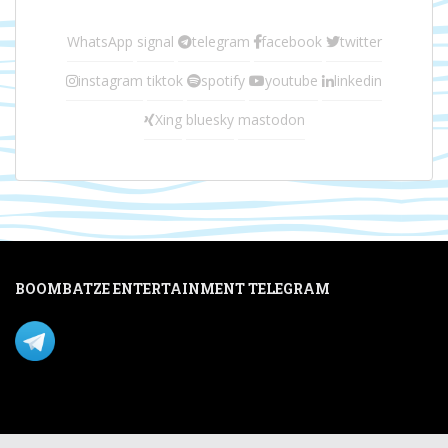
WhatsApp
signal
telegram
facebook
twitter
instagram
tiktok
spotify
youtube
linkedin
Xing
bluesky
mastodon
BOOMBATZE ENTERTAINMENT TELEGRAM
Verpasse nichts per Telegram!
Mastodon