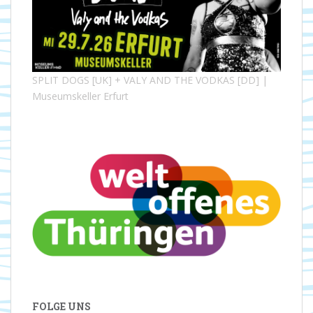
SPLIT DOGS [UK] + VALY AND THE VODKAS [DD] |
Museumskeller Erfurt
FOLGE UNS