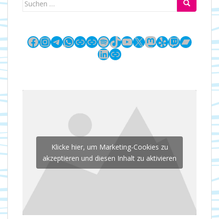
Suchen
nach:
Facebook
Instagram
Telegram
WhatsApp
Link
Link
Spotify
TikTok
YouTube
X
Mastodon
Yelp
Twitch
Bandc
LinkedIn
Link
Klicke hier, um Marketing-Cookies zu
akzeptieren und diesen Inhalt zu aktivieren