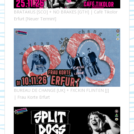
BRATAKUS [SCO] + NO BRAKES [GTH] | Café Tikolor
Erfurt [Neuer Termin!]
BUREAU DE CHANGE [UK] + FXCKIN FLINTEN [J]
| Frau Korte Erfurt