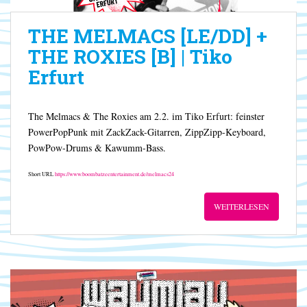
THE MELMACS [LE/DD] +
THE ROXIES [B] | Tiko
Erfurt
The Melmacs & The Roxies am 2.2. im Tiko Erfurt: feinster
PowerPopPunk mit ZackZack-Gitarren, ZippZipp-Keyboard,
PowPow-Drums & Kawumm-Bass.
Short URL
https://www.boombatzeentertainment.de/melmacs24
WEITERLESEN