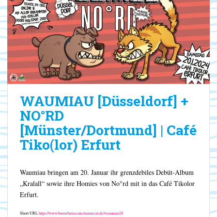
WAUMIAU [Düsseldorf] +
NO°RD
[Münster/Dortmund] | Café
Tiko(lor) Erfurt
Waumiau bringen am 20. Januar ihr grenzdebiles Debüt-Album
„Kralall“ sowie ihre Homies von No°rd mit in das Café Tikolor
Erfurt.
Short URL
https://www.boombatzeentertainment.de/waumiau24