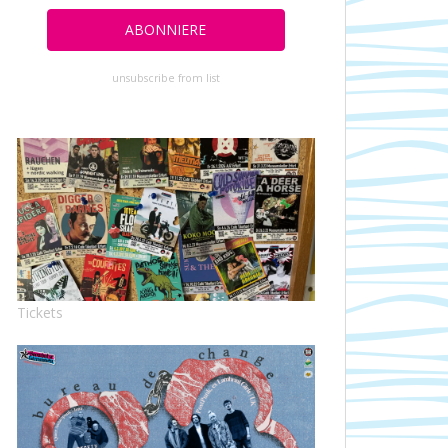
unsubscribe from list
Tickets