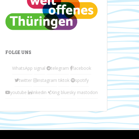
FOLGE UNS
WhatsApp
signal
telegram
facebook
twitter
instagram
tiktok
spotify
youtube
linkedin
Xing
bluesky
mastodon