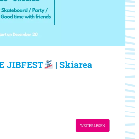
E JIBFEST
| Skiarea
WEITERLESEN