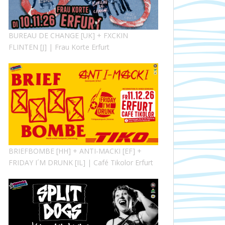
BUREAU DE CHANGE [UK] + FXCKIN
FLINTEN [J] | Frau Korte Erfurt
BRIEFBOMBE [HH] + ANTI-MACKI [EF] +
FRIDAY I´M DRUNK [IL] | Café Tikolor Erfurt