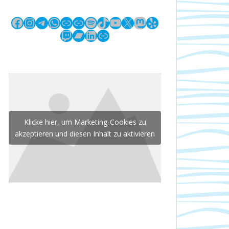
Facebook
Instagram
Telegram
WhatsApp
Link
Link
Spotify
TikTok
YouTube
X
Mastodon
Yelp
Twitch
Bandcamp
LinkedIn
Link
Klicke hier, um Marketing-Cookies zu
akzeptieren und diesen Inhalt zu aktivieren