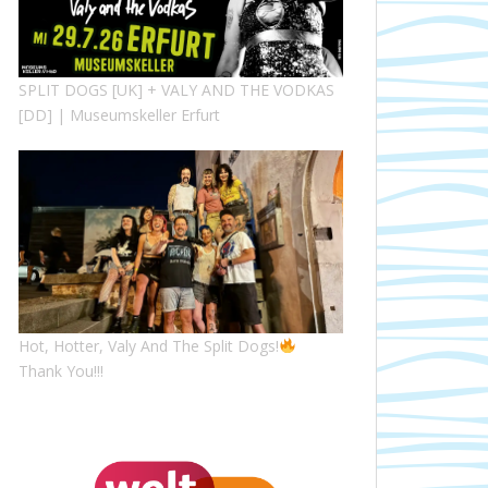
SPLIT DOGS [UK] + VALY AND THE VODKAS
[DD] | Museumskeller Erfurt
Hot, Hotter, Valy And The Split Dogs!
Thank You!!!