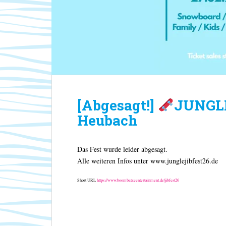
[Abgesagt!]
JUNGL
Heubach
Das Fest wurde leider abgesagt.
Alle weiteren Infos unter www.junglejibfest26.de
Short URL
https://www.boombatzeentertainment.de/jibfest26