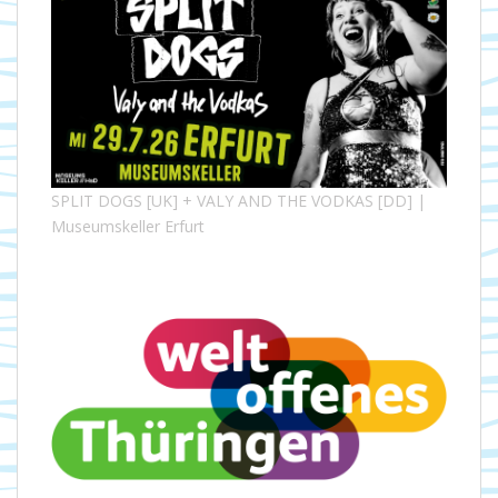
SPLIT DOGS [UK] + VALY AND THE VODKAS [DD] |
Museumskeller Erfurt