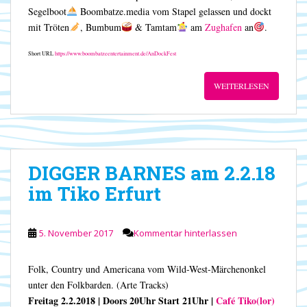
Segelboot
Boombatze.media vom Stapel gelassen und dockt
mit Tröten
, Bumbum
& Tamtam
am
Zughafen
an
.
Short URL
https://www.boombatzeentertainment.de/AnDockFest
WEITERLESEN
DIGGER BARNES am 2.2.18
im Tiko Erfurt
5. November 2017
Kommentar hinterlassen
Folk, Country und Americana vom Wild-West-Märchenonkel
unter den Folkbarden. (Arte Tracks)
Freitag 2.2.2018 | Doors 20Uhr Start 21Uhr |
Café Tiko(lor)