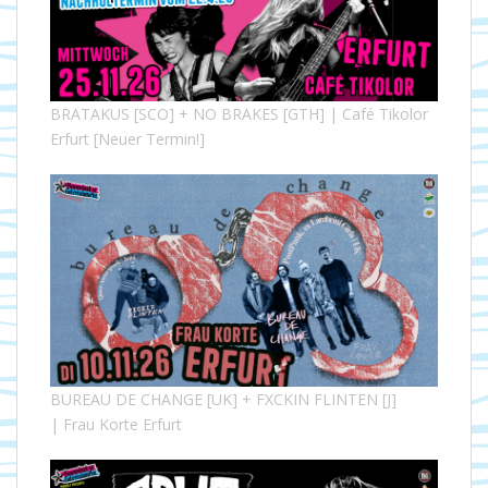
BRATAKUS [SCO] + NO BRAKES [GTH] | Café Tikolor
Erfurt [Neuer Termin!]
BUREAU DE CHANGE [UK] + FXCKIN FLINTEN [J]
| Frau Korte Erfurt