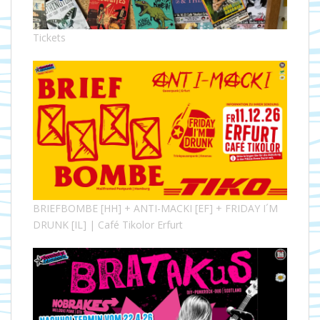
Tickets
BRIEFBOMBE [HH] + ANTI-MACKI [EF] + FRIDAY I´M
DRUNK [IL] | Café Tikolor Erfurt