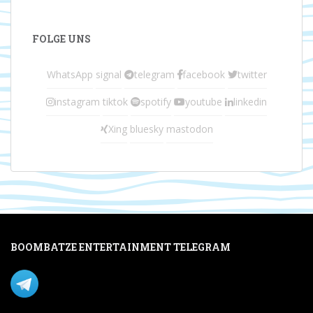
FOLGE UNS
WhatsApp
signal
telegram
facebook
twitter
instagram
tiktok
spotify
youtube
linkedin
Xing
bluesky
mastodon
BOOMBATZE ENTERTAINMENT TELEGRAM
Verpasse nichts per Telegram!