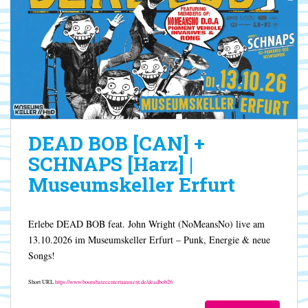
DEAD BOB [CAN] +
SCHNAPS [Harz] |
Museumskeller Erfurt
Erlebe DEAD BOB feat. John Wright (NoMeansNo) live am
13.10.2026 im Museumskeller Erfurt – Punk, Energie & neue
Songs!
Short URL
https://www.boombatzeentertainment.de/deadbob26