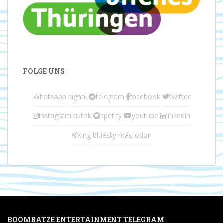
FOLGE UNS
WhatsApp
signal
telegram
facebook
twitter
instagram
tiktok
spotify
youtube
linkedin
Xing
bluesky
mastodon
BOOMBATZE ENTERTAINMENT TELEGRAM