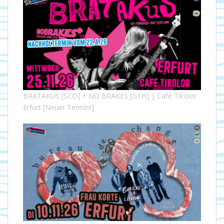
BRATAKUS [SCO] + NO BRAKES [GTH] | Café Tikolor
Erfurt [Neuer Termin!]