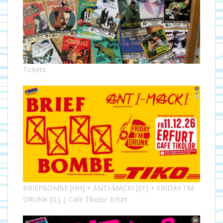
Tickets
BRIEFBOMBE [HH] + ANTI-MACKI [EF] + FRIDAY I´M
DRUNK [IL] | Café Tikolor Erfurt