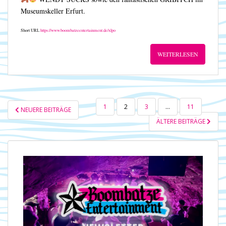
Museumskeller Erfurt.
Short URL
https://www.boombatzeentertainment.de/xlpo
WEITERLESEN
SEITENNUMMERIERUNG
1
2
3
…
11
NEUERE BEITRÄGE
DER
ÄLTERE BEITRÄGE
BEITRÄGE