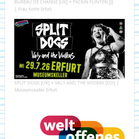
BUREAU DE CHANGE [UK] + FXCKIN FLINTEN [J]
| Frau Korte Erfurt
SPLIT DOGS [UK] + VALY AND THE VODKAS [DD] |
Museumskeller Erfurt