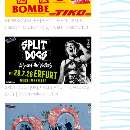
BRIEFBOMBE [HH] + ANTI-MACKI [EF] +
FRIDAY I´M DRUNK [IL] | Café Tikolor Erfurt
SPLIT DOGS [UK] + VALY AND THE VODKAS
[DD] | Museumskeller Erfurt