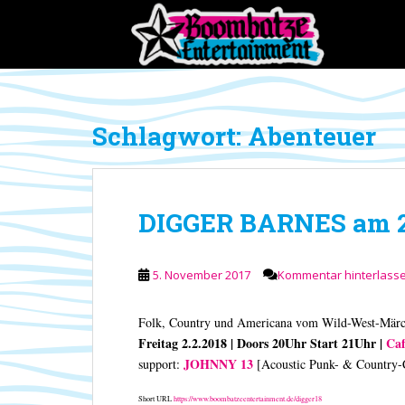
S
k
i
p
t
o
Schlagwort:
Abenteuer
m
a
i
n
DIGGER BARNES am 2.
c
o
n
5. November 2017
Kommentar hinterlass
t
e
n
Folk, Country und Americana vom Wild-West-Märch
t
Freitag 2.2.2018 | Doors 20Uhr Start 21Uhr |
Caf
JOHNNY 13
support:
[Acoustic Punk- & Country-
Short URL
https://www.boombatzeentertainment.de/digger18