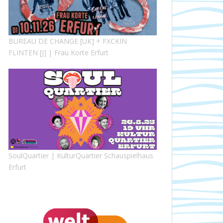
BUREAU DE CHANGE [UK] + FXCKIN
FLINTEN [J] | Frau Korte Erfurt
SoulQuartier | KulturQuartier Schauspielhaus
Erfurt