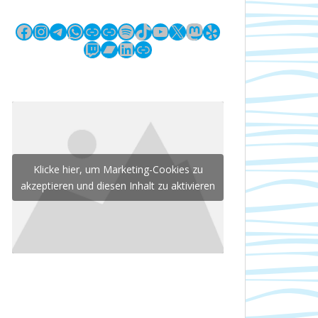
Facebook
Instagram
Telegram
WhatsApp
Link
Link
Spotify
TikTok
YouTube
X
Mastodon
Yelp
Twitch
Bandcamp
LinkedIn
Link
Klicke hier, um Marketing-Cookies zu
akzeptieren und diesen Inhalt zu aktivieren