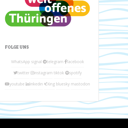
FOLGE UNS
WhatsApp
signal
telegram
facebook
twitter
instagram
tiktok
spotify
youtube
linkedin
Xing
bluesky
mastodon