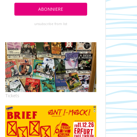
unsubscribe from list
Tickets