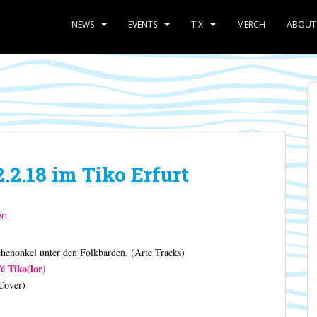
NEWS
EVENTS
TIX
MERCH
ABOUT
2.18 im Tiko Erfurt
en
enonkel unter den Folkbarden. (Arte Tracks)
é Tiko(lor)
Cover)