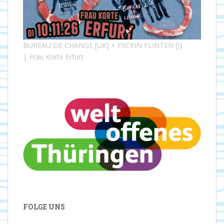
BUREAU DE CHANGE [UK] + FXCKIN FLINTEN [J]
| Frau Korte Erfurt
FOLGE UNS