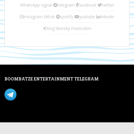
WhatsApp
signal
telegram
facebook
twitter
instagram
tiktok
spotify
youtube
linkedin
Xing
bluesky
mastodon
BOOMBATZE ENTERTAINMENT TELEGRAM
Verpasse nichts per Telegram!
Mastodon