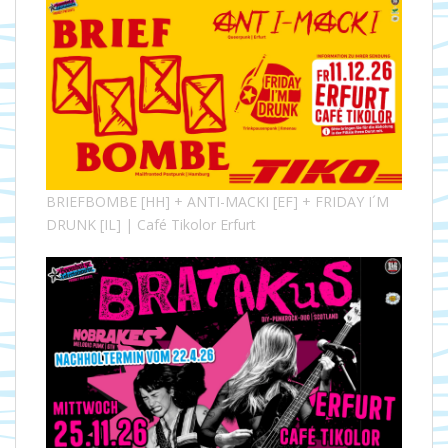
BRIEFBOMBE [HH] + ANTI-MACKI [EF] + FRIDAY I´M
DRUNK [IL] | Café Tikolor Erfurt