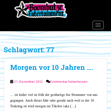
S
k
i
p
t
TOGGLE
o
m
a
Schlagwort:
77
i
n
c
Morgen vor 10 Jahren ….
o
n
t
21. Dezember 2012
Kommentar hinterlassen
e
n
t
… ist leider viel zu früh der großartige Joe Strummer von uns
gegangen. Auch dieses Jahr oder gerade auch weil es der 10.
Todestag ist wird morgen im Tikolor (aka […]