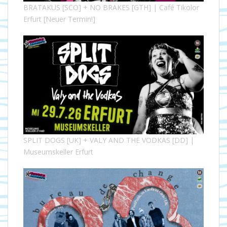
BRATAKUS [SCO] + NO BRAKES [GTH] | Café Tikolor
Erfurt [Neuer Termin!]
SPLIT DOGS [UK] + VALY AND THE VODKAS [DD] |
Museumskeller Erfurt