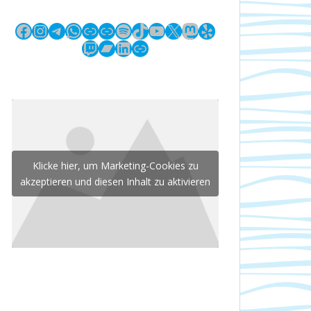
Facebook
Instagram
Telegram
WhatsApp
Link
Link
Spotify
TikTok
YouTube
X
Mastodon
Yelp
Twitch
Bandcamp
LinkedIn
Link
Klicke hier, um Marketing-Cookies zu
akzeptieren und diesen Inhalt zu aktivieren