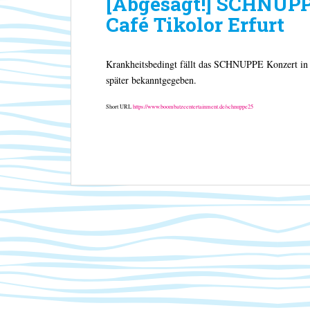
[Abgesagt!] SCHNUPPE
Café Tikolor Erfurt
Krankheitsbedingt fällt das SCHNUPPE Konzert in E
später bekanntgegeben.
Short URL
https://www.boombatzeentertainment.de/schnuppe25