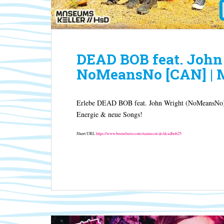
DEAD BOB feat. John
NoMeansNo [CAN] | M
Erlebe DEAD BOB feat. John Wright (NoMeansNo) 
Energie & neue Songs!
Short URL
https://www.boombatzeentertainment.de/deadbob25