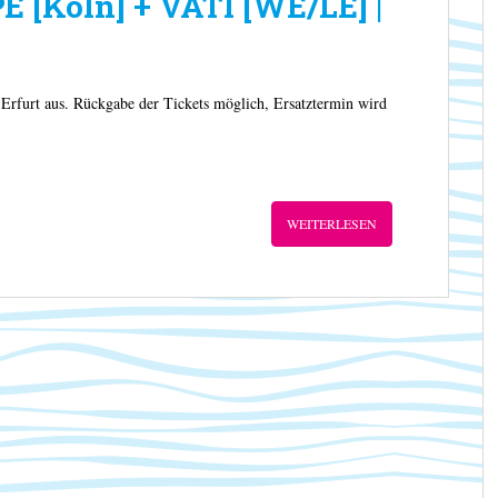
 [Köln] + VATI [WE/LE] |
rfurt aus. Rückgabe der Tickets möglich, Ersatztermin wird
WEITERLESEN