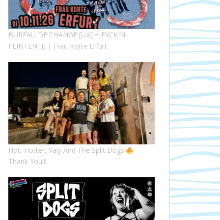
BUREAU DE CHANGE [UK] + FXCKIN
FLINTEN [J] | Frau Korte Erfurt
Hot, Hotter, Valy And The Split Dogs!
Thank You!!!