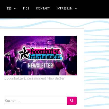
DJS
PICS
KONTAKT
IMPRESSUM
Boombatze Entertainment Newsletter
Suchen
nach: