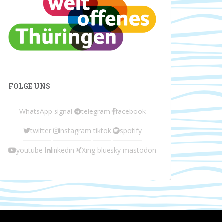
FOLGE UNS
WhatsApp
signal
telegram
facebook
twitter
instagram
tiktok
spotify
youtube
linkedin
Xing
bluesky
mastodon