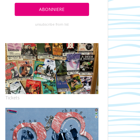
unsubscribe from list
Tickets