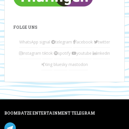
FOLGE UNS
WhatsApp
signal
telegram
facebook
twitter
instagram
tiktok
spotify
youtube
linkedin
Xing
bluesky
mastodon
BOOMBATZE ENTERTAINMENT TELEGRAM
Verpasse nichts per Telegram!