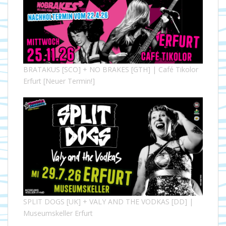
BRATAKUS [SCO] + NO BRAKES [GTH] | Café Tikolor
Erfurt [Neuer Termin!]
SPLIT DOGS [UK] + VALY AND THE VODKAS [DD] |
Museumskeller Erfurt