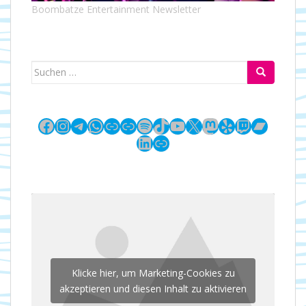
Boombatze Entertainment Newsletter
Suchen
nach:
Facebook
Instagram
Telegram
WhatsApp
Link
Link
Spotify
TikTok
YouTube
X
Mastodon
Yelp
Twitch
Bandc
LinkedIn
Link
Klicke hier, um Marketing-Cookies zu
akzeptieren und diesen Inhalt zu aktivieren