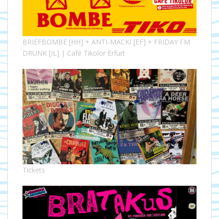
BRIEFBOMBE [HH] + ANTI-MACKI [EF] + FRIDAY I´M
DRUNK [IL] | Café Tikolor Erfurt
Tickets