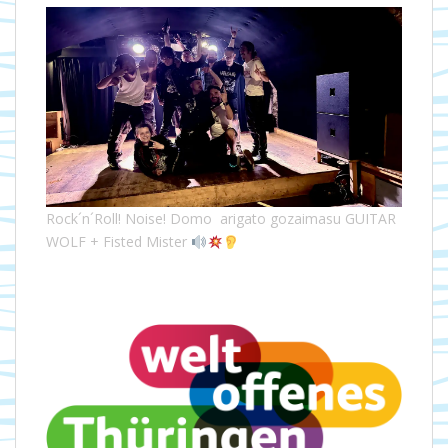
Rock´n´Roll! Noise! Domo arigato gozaimasu GUITAR
WOLF + Fisted Mister