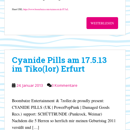
Short URL
https://www.boombatzeentertainment.de/iY3aL
WEITERLESEN
Cyanide Pills am 17.5.13
im Tiko(lor) Erfurt
24. Januar 2013
3 Kommentare
Boombatze Entertainment & 7zoller.de proudly present:
CYANIDE PILLS (UK | PowerPopPunk | Damaged Goods
Recs.) support: SCHÜTTRUNDE (Punkrock, Weimar)
Nachdem die 5 Herren so herrlich mir meinen Geburtstag 2011
versüßt und […]