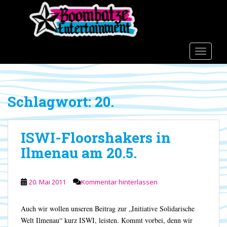
S
k
i
p
t
TOGGLE
o
m
a
Schlagwort:
20.
i
n
c
ISWI-Floorshakers in
o
n
Ilmenau am 20.5.
t
e
n
20. Mai 2011
Kommentar hinterlassen
t
Auch wir wollen unseren Beitrag zur „Initiative Solidarische
Welt Ilmenau“ kurz ISWI, leisten. Kommt vorbei, denn wir