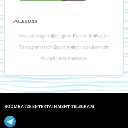
FOLGE UNS
WhatsApp
signal
telegram
facebook
twitter
instagram
tiktok
spotify
youtube
linkedin
Xing
bluesky
mastodon
BOOMBATZE ENTERTAINMENT TELEGRAM
Verpasse nichts per Telegram!