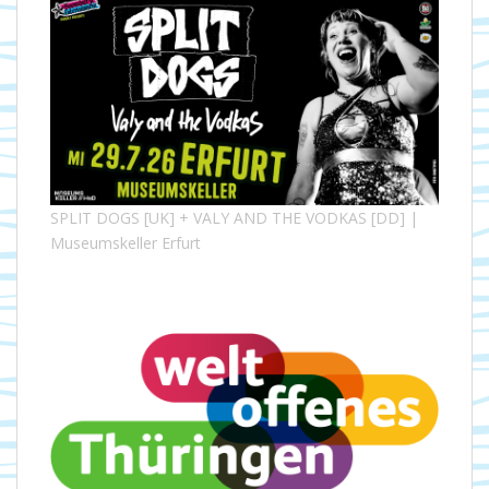
SPLIT DOGS [UK] + VALY AND THE VODKAS [DD] |
Museumskeller Erfurt