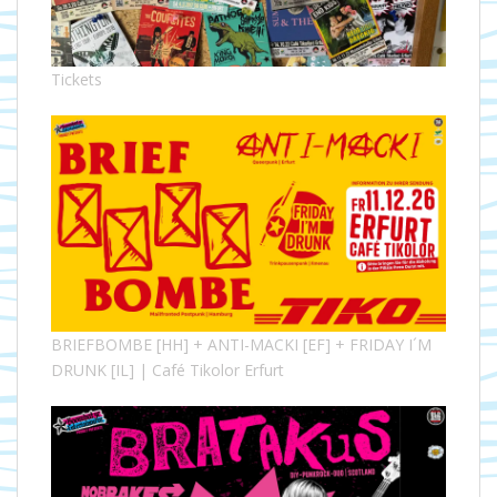
Tickets
BRIEFBOMBE [HH] + ANTI-MACKI [EF] + FRIDAY I´M
DRUNK [IL] | Café Tikolor Erfurt