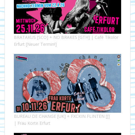
BRATAKUS [SCO] + NO BRAKES [GTH] | Café Tikolor
Erfurt [Neuer Termin!]
BUREAU DE CHANGE [UK] + FXCKIN FLINTEN [J]
| Frau Korte Erfurt