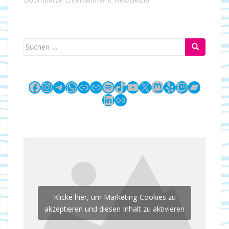
Suchen
nach:
Facebook
Instagram
Telegram
WhatsApp
Link
Link
Spotify
TikTok
YouTube
X
Mastodon
Yelp
Twitch
Bandc
LinkedIn
Link
Klicke hier, um Marketing-Cookies zu
akzeptieren und diesen Inhalt zu aktivieren