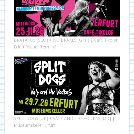
BRATAKUS [SCO] + NO BRAKES [GTH] | Café Tikolor
Erfurt [Neuer Termin!]
SPLIT DOGS [UK] + VALY AND THE VODKAS [DD] |
Museumskeller Erfurt