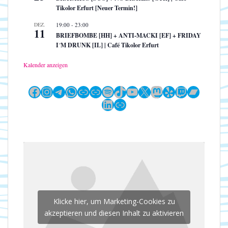
Tikolor Erfurt [Neuer Termin!]
DEZ.
19:00
-
23:00
11
BRIEFBOMBE [HH] + ANTI-MACKI [EF] + FRIDAY
I´M DRUNK [IL] | Café Tikolor Erfurt
Kalender anzeigen
Facebook
Instagram
Telegram
WhatsApp
Link
Link
Spotify
TikTok
YouTube
X
Mastodon
Yelp
Twitch
Bandc
LinkedIn
Link
Klicke hier, um Marketing-Cookies zu
akzeptieren und diesen Inhalt zu aktivieren