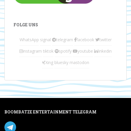
FOLGE UNS
WhatsApp
signal
telegram
facebook
twitter
instagram
tiktok
spotify
youtube
linkedin
Xing
bluesky
mastodon
BOOMBATZE ENTERTAINMENT TELEGRAM
Verpasse nichts per Telegram!