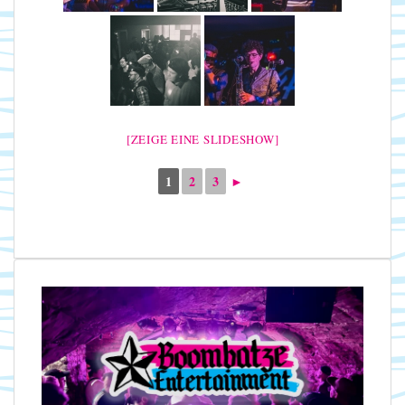
[ZEIGE EINE SLIDESHOW]
1
2
3
►