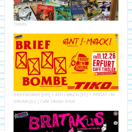
Tickets
BRIEFBOMBE [HH] + ANTI-MACKI [EF] + FRIDAY I´M
DRUNK [IL] | Café Tikolor Erfurt