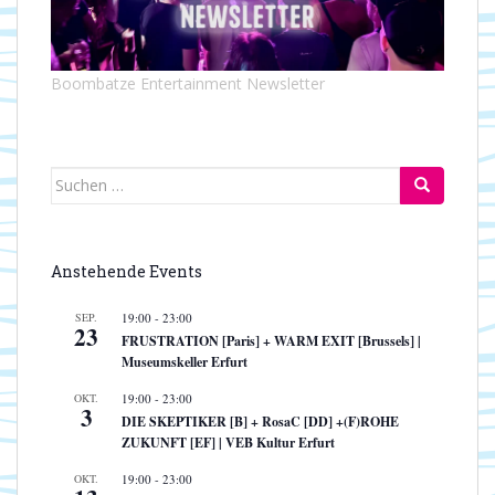
Boombatze Entertainment Newsletter
Suchen
nach:
Anstehende Events
SEP.
19:00
-
23:00
23
FRUSTRATION [Paris] + WARM EXIT [Brussels] |
Museumskeller Erfurt
OKT.
19:00
-
23:00
3
DIE SKEPTIKER [B] + RosaC [DD] +(F)ROHE
ZUKUNFT [EF] | VEB Kultur Erfurt
OKT.
19:00
-
23:00