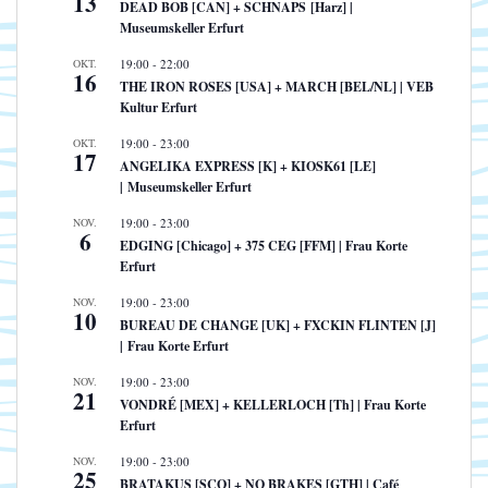
13
DEAD BOB [CAN] + SCHNAPS [Harz] |
Museumskeller Erfurt
OKT.
19:00
-
22:00
16
THE IRON ROSES [USA] + MARCH [BEL/NL] | VEB
Kultur Erfurt
OKT.
19:00
-
23:00
17
ANGELIKA EXPRESS [K] + KIOSK61 [LE]
| Museumskeller Erfurt
NOV.
19:00
-
23:00
6
EDGING [Chicago] + 375 CEG [FFM] | Frau Korte
Erfurt
NOV.
19:00
-
23:00
10
BUREAU DE CHANGE [UK] + FXCKIN FLINTEN [J]
| Frau Korte Erfurt
NOV.
19:00
-
23:00
21
VONDRÉ [MEX] + KELLERLOCH [Th] | Frau Korte
Erfurt
NOV.
19:00
-
23:00
25
BRATAKUS [SCO] + NO BRAKES [GTH] | Café