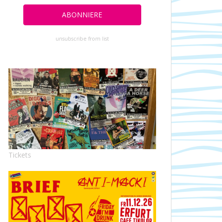
unsubscribe from list
Tickets