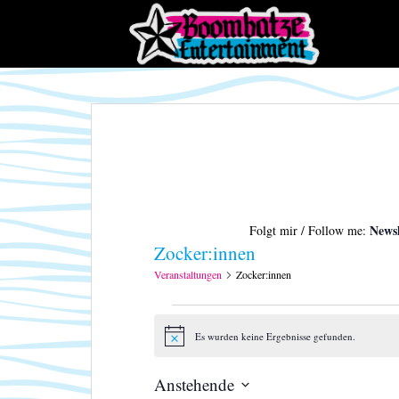
S
k
i
p
t
o
m
a
i
n
c
Newsl
Folgt mir / Follow me:
o
Zocker:innen
n
t
Veranstaltungen
Zocker:innen
e
Veranstaltungen
n
t
Es wurden keine Ergebnisse gefunden.
H
i
n
Anstehende
w
e