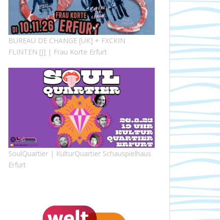
BUREAU DE CHANGE [UK] + FXCKIN
FLINTEN [J] | Frau Korte Erfurt
SoulQuartier | KulturQuartier Schauspielhaus
Erfurt