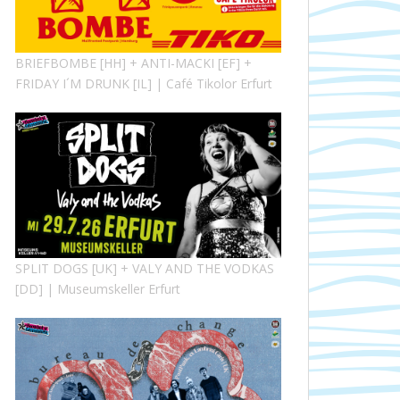
BRIEFBOMBE [HH] + ANTI-MACKI [EF] +
FRIDAY I´M DRUNK [IL] | Café Tikolor Erfurt
SPLIT DOGS [UK] + VALY AND THE VODKAS
[DD] | Museumskeller Erfurt