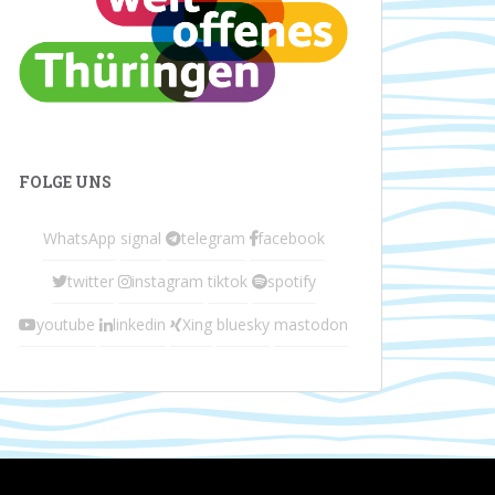
FOLGE UNS
WhatsApp
signal
telegram
facebook
twitter
instagram
tiktok
spotify
youtube
linkedin
Xing
bluesky
mastodon