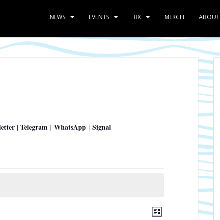
NEWS
EVENTS
TIX
MERCH
ABOUT
etter
Telegram
WhatsApp
Signal
|
|
|
A
V
L