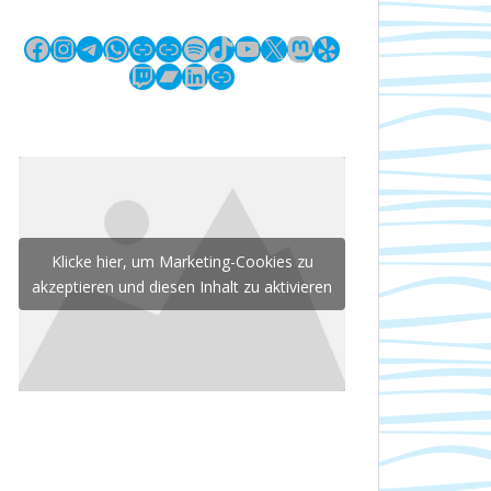
Facebook
Instagram
Telegram
WhatsApp
Link
Link
Spotify
TikTok
YouTube
X
Mastodon
Yelp
Twitch
Bandcamp
LinkedIn
Link
Klicke hier, um Marketing-Cookies zu
akzeptieren und diesen Inhalt zu aktivieren