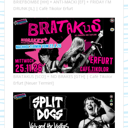
BRIEFBOMBE [HH] + ANTI-MACKI [EF] + FRIDAY I´M
DRUNK [IL] | Café Tikolor Erfurt
BRATAKUS [SCO] + NO BRAKES [GTH] | Café Tikolor
Erfurt [Neuer Termin!]