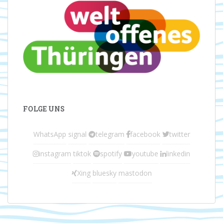
FOLGE UNS
WhatsApp
signal
telegram
facebook
twitter
instagram
tiktok
spotify
youtube
linkedin
Xing
bluesky
mastodon