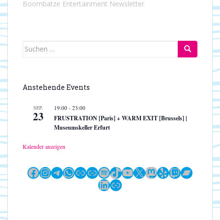
Boombatze Entertainment Newsletter
Suchen
nach:
Anstehende Events
SEP.
19:00
-
23:00
23
FRUSTRATION [Paris] + WARM EXIT [Brussels] |
Museumskeller Erfurt
Kalender anzeigen
Facebook
Instagram
Telegram
WhatsApp
Link
Link
Spotify
TikTok
YouTube
X
Mastodon
Yelp
Twitch
Bandc
LinkedIn
Link