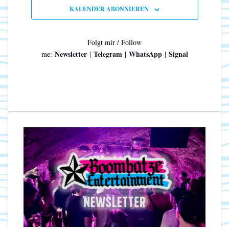
n
N
KALENDER ABONNIEREN
a
v
i
Folgt mir / Follow
g
Newsletter
Telegram
WhatsApp
Signal
me:
|
|
|
a
t
i
o
n