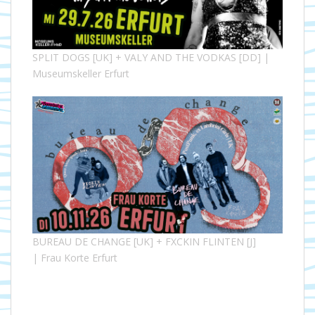
SPLIT DOGS [UK] + VALY AND THE VODKAS [DD] |
Museumskeller Erfurt
BUREAU DE CHANGE [UK] + FXCKIN FLINTEN [J]
| Frau Korte Erfurt