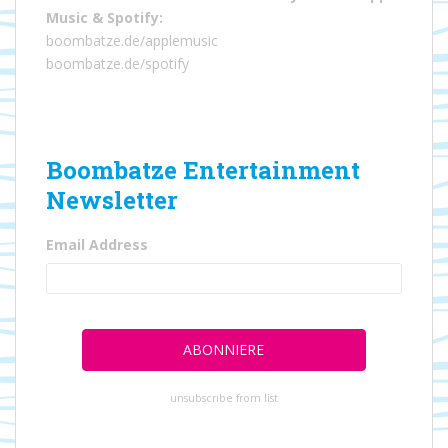
Music
&
Spotify
:
boombatze.de/applemusic
boombatze.de/spotify
Boombatze Entertainment
Newsletter
Email Address
unsubscribe from list