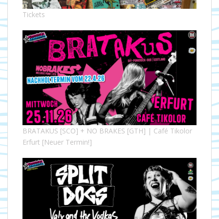
Tickets
BRATAKUS [SCO] + NO BRAKES [GTH] | Café Tikolor
Erfurt [Neuer Termin!]