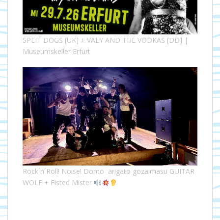
SPLIT DOGS [UK] + VALY AND THE VODKAS [DD] |
Museumskeller Erfurt
Rock´n´Roll! Noise! Domo arigato gozaimasu GUITAR
WOLF + Fisted Mister