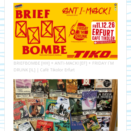
BRIEFBOMBE [HH] + ANTI-MACKI [EF] + FRIDAY I´M
DRUNK [IL] | Café Tikolor Erfurt