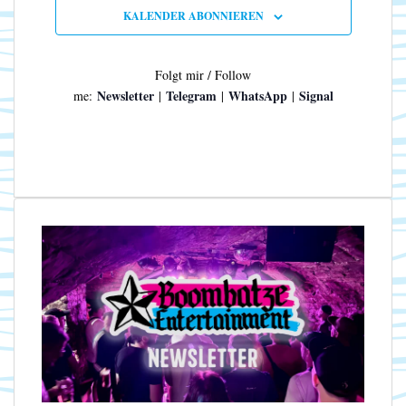
n
N
KALENDER ABONNIEREN
a
v
i
Folgt mir / Follow
g
Newsletter
Telegram
WhatsApp
Signal
me:
|
|
|
a
t
i
o
n