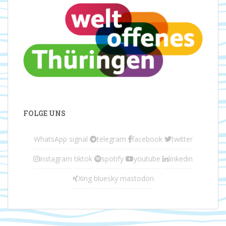
FOLGE UNS
WhatsApp
signal
telegram
facebook
twitter
instagram
tiktok
spotify
youtube
linkedin
Xing
bluesky
mastodon