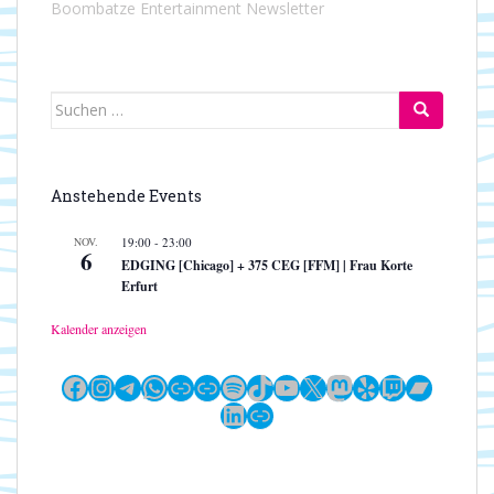
Boombatze Entertainment Newsletter
Suchen
nach:
Anstehende Events
NOV.
19:00
-
23:00
6
EDGING [Chicago] + 375 CEG [FFM] | Frau Korte
Erfurt
Kalender anzeigen
Facebook
Instagram
Telegram
WhatsApp
Link
Link
Spotify
TikTok
YouTube
X
Mastodon
Yelp
Twitch
Bandc
LinkedIn
Link