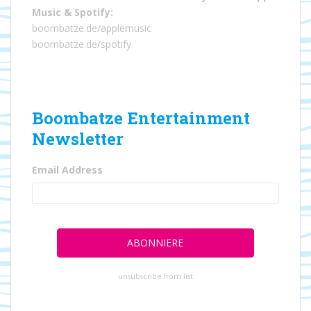
Music
&
Spotify
:
boombatze.de/applemusic
boombatze.de/spotify
Boombatze Entertainment
Newsletter
Email Address
unsubscribe from list