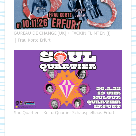
BUREAU DE CHANGE [UK] + FXCKIN FLINTEN [J]
| Frau Korte Erfurt
SoulQuartier | KulturQuartier Schauspielhaus Erfurt