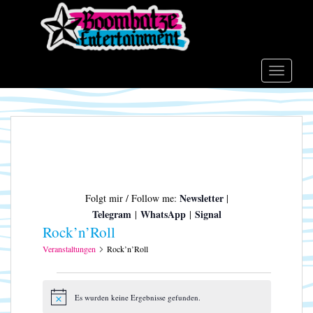
S
k
i
p
t
TOGGLE
o
m
a
i
n
c
o
Newsletter
Folgt mir / Follow me:
|
n
Telegram
WhatsApp
Signal
|
|
t
Rock’n’Roll
e
n
Veranstaltungen
Rock’n’Roll
t
Veranstaltungen
Es wurden keine Ergebnisse gefunden.
H
i