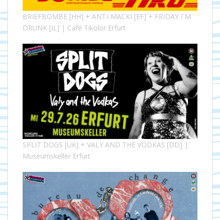
BRIEFBOMBE [HH] + ANTI-MACKI [EF] + FRIDAY I´M
DRUNK [IL] | Café Tikolor Erfurt
SPLIT DOGS [UK] + VALY AND THE VODKAS [DD] |
Museumskeller Erfurt