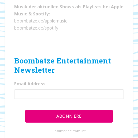
Musik der aktuellen Shows als Playlists bei
Apple
Music
&
Spotify
:
boombatze.de/applemusic
boombatze.de/spotify
Boombatze Entertainment
Newsletter
Email Address
unsubscribe from list