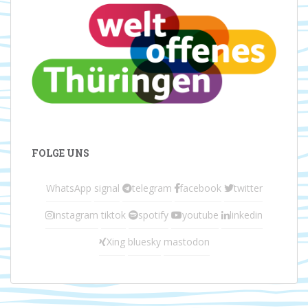
FOLGE UNS
WhatsApp
signal
telegram
facebook
twitter
instagram
tiktok
spotify
youtube
linkedin
Xing
bluesky
mastodon