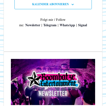
n
N
KALENDER ABONNIEREN
a
v
i
Folgt mir / Follow
g
Newsletter
Telegram
WhatsApp
Signal
me:
|
|
|
a
t
i
o
n