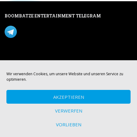
BOOMBATZE ENTERTAINMENT TELEGRAM
Verpasse nichts per Telegram!
Mastodon
Wir verwenden Cookies, um unsere Website und unseren Service zu
optimieren.
AKZEPTIEREN
VERWERFEN
VORLIEBEN
© boombatze.media Theme von
Colorlib
Powered by
WordPress