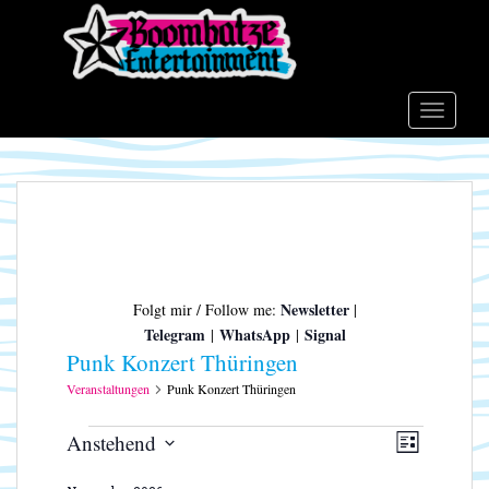
S
k
i
p
t
TOGGLE
o
m
a
i
n
c
o
Newsletter
Folgt mir / Follow me:
|
n
Telegram
WhatsApp
Signal
|
|
t
Punk Konzert Thüringen
e
n
Veranstaltungen
Punk Konzert Thüringen
t
Veranstaltungen
A
V
Anstehend
L
e
n
D
I
r