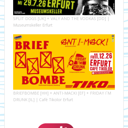
SPLIT DOGS [UK] + VALY AND THE VODKAS [DD] |
Museumskeller Erfurt
BRIEFBOMBE [HH] + ANTI-MACKI [EF] + FRIDAY I´M
DRUNK [IL] | Café Tikolor Erfurt