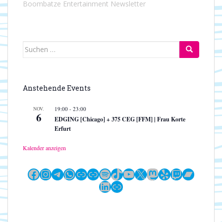
Boombatze Entertainment Newsletter
Suchen
nach:
Anstehende Events
NOV.
19:00
-
23:00
6
EDGING [Chicago] + 375 CEG [FFM] | Frau Korte
Erfurt
Kalender anzeigen
Facebook
Instagram
Telegram
WhatsApp
Link
Link
Spotify
TikTok
YouTube
X
Mastodon
Yelp
Twitch
Bandc
LinkedIn
Link