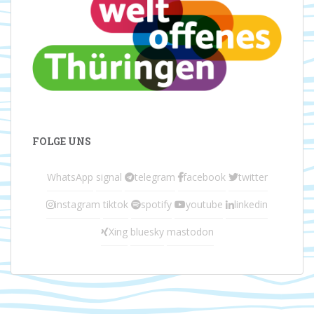
FOLGE UNS
WhatsApp
signal
telegram
facebook
twitter
instagram
tiktok
spotify
youtube
linkedin
Xing
bluesky
mastodon