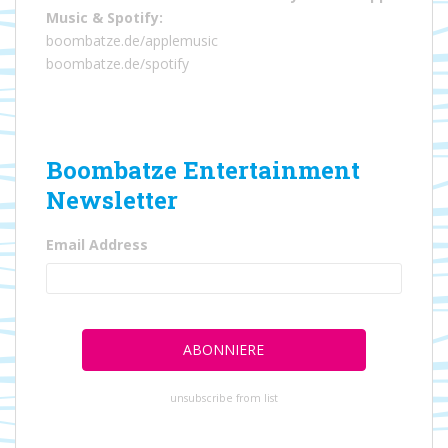
Music
&
Spotify
:
boombatze.de/applemusic
boombatze.de/spotify
Boombatze Entertainment
Newsletter
Email Address
unsubscribe from list