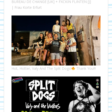
BUREAU DE CHANGE [UK] + FXCKIN FLINTEN [J]
| Frau Korte Erfurt
Hot, Hotter, Valy And The Split Dogs!
Thank You!!!