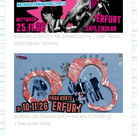
BRATAKUS [SCO] + NO BRAKES [GTH] | Café Tikolor
Erfurt [Neuer Termin!]
BUREAU DE CHANGE [UK] + FXCKIN FLINTEN [J]
| Frau Korte Erfurt