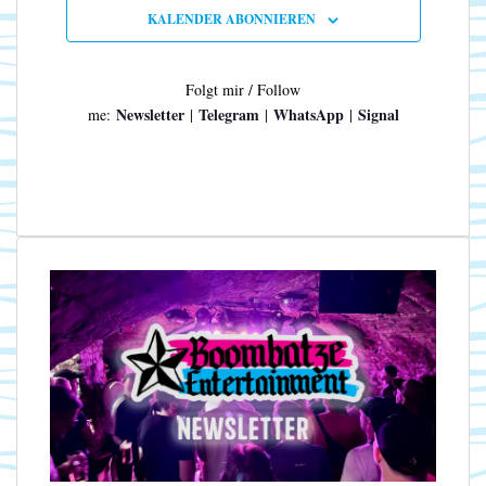
n
N
KALENDER ABONNIEREN
a
v
i
Folgt mir / Follow
g
Newsletter
Telegram
WhatsApp
Signal
me:
|
|
|
a
t
i
o
n