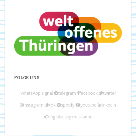
FOLGE UNS
WhatsApp
signal
telegram
facebook
twitter
instagram
tiktok
spotify
youtube
linkedin
Xing
bluesky
mastodon