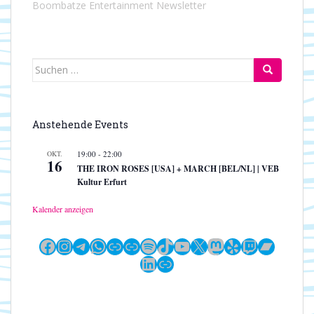
Boombatze Entertainment Newsletter
Suchen
nach:
Anstehende Events
OKT.
19:00
-
22:00
16
THE IRON ROSES [USA] + MARCH [BEL/NL] | VEB
Kultur Erfurt
Kalender anzeigen
Facebook
Instagram
Telegram
WhatsApp
Link
Link
Spotify
TikTok
YouTube
X
Mastodon
Yelp
Twitch
Bandc
LinkedIn
Link