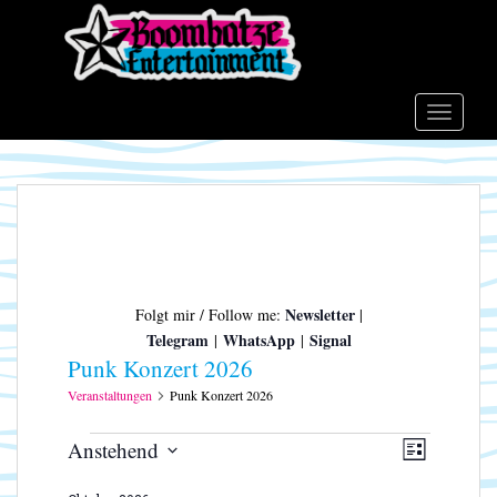
S
k
i
p
t
TOGGLE
o
m
a
i
n
c
o
Newsletter
Folgt mir / Follow me:
|
n
Telegram
WhatsApp
Signal
|
|
t
Punk Konzert 2026
e
n
Veranstaltungen
Punk Konzert 2026
t
Veranstaltungen
A
V
Anstehend
L
e
n
D
I
r