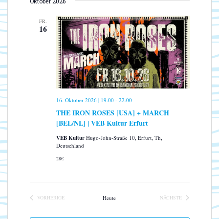
s
Oktober 2026
S
a
a
T
i
t
n
E
FR.
u
c
16
s
m
h
t
w
a
t
ä
l
e
h
t
n
l
u
-
e
n
16. Oktober 2026 | 19:00
-
22:00
N
n
g
THE IRON ROSES [USA] + MARCH
.
a
A
[BEL/NL] | VEB Kultur Erfurt
n
v
s
VEB Kultur
Hugo-John-Straße 10, Erfurt, Th,
i
Deutschland
i
g
c
28€
a
h
t
t
e
i
VORHERIGE
Heute
NÄCHSTE
n
o
VERANSTALTUNGEN
VERANSTALTUNGEN
-