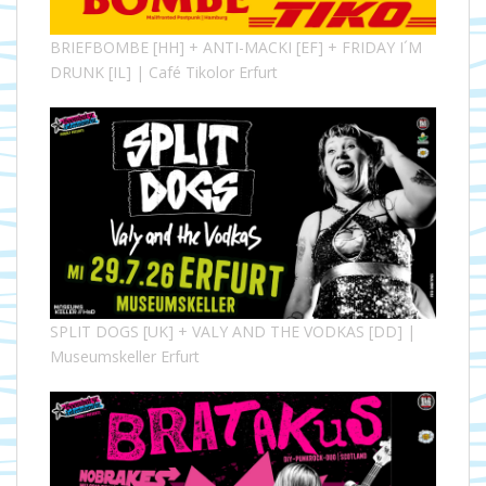
BRIEFBOMBE [HH] + ANTI-MACKI [EF] + FRIDAY I´M
DRUNK [IL] | Café Tikolor Erfurt
SPLIT DOGS [UK] + VALY AND THE VODKAS [DD] |
Museumskeller Erfurt