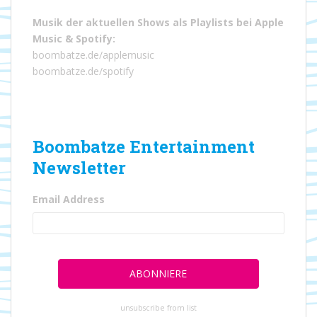
Musik der aktuellen Shows als Playlists bei
Apple
Music
&
Spotify
:
boombatze.de/applemusic
boombatze.de/spotify
Boombatze Entertainment
Newsletter
Email Address
unsubscribe from list