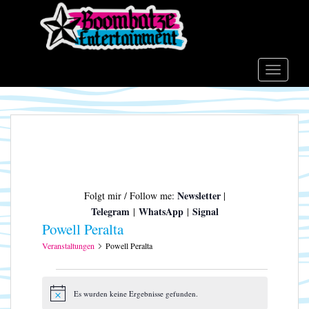
S
k
i
p
t
TOGGLE
o
m
a
i
n
c
o
Newsletter
Folgt mir / Follow me:
|
n
Telegram
WhatsApp
Signal
|
|
t
Powell Peralta
e
n
Veranstaltungen
Powell Peralta
t
Veranstaltungen
Es wurden keine Ergebnisse gefunden.
H
i