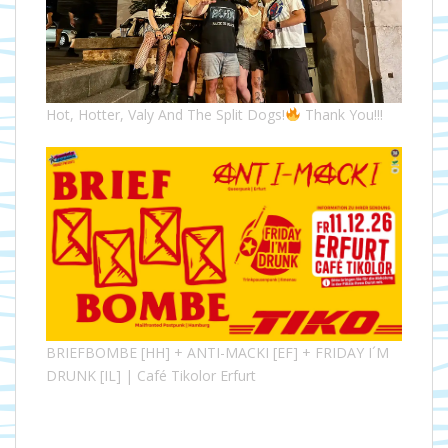
Hot, Hotter, Valy And The Split Dogs!
Thank You!!!
BRIEFBOMBE [HH] + ANTI-MACKI [EF] + FRIDAY I´M
DRUNK [IL] | Café Tikolor Erfurt