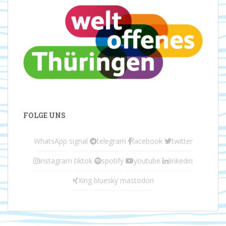
FOLGE UNS
WhatsApp
signal
telegram
facebook
twitter
instagram
tiktok
spotify
youtube
linkedin
Xing
bluesky
mastodon