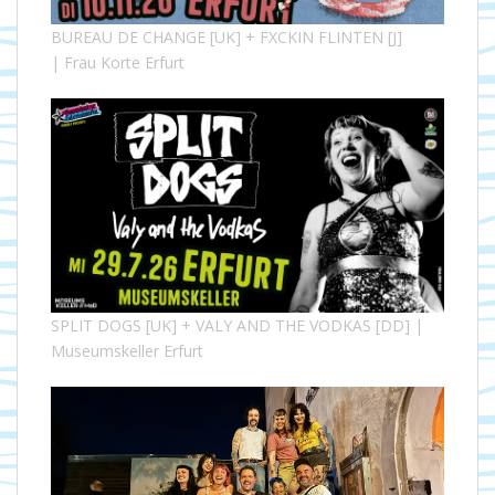
BUREAU DE CHANGE [UK] + FXCKIN FLINTEN [J]
| Frau Korte Erfurt
SPLIT DOGS [UK] + VALY AND THE VODKAS [DD] |
Museumskeller Erfurt