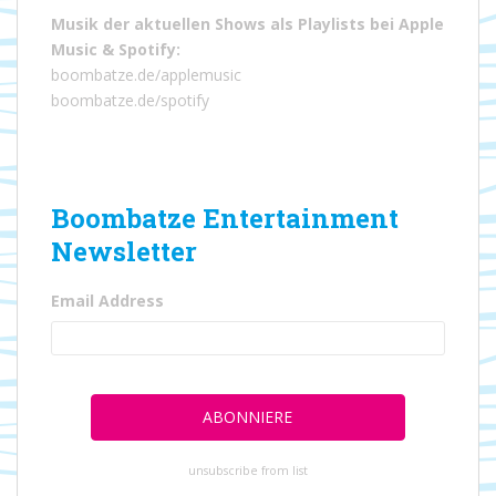
Musik der aktuellen Shows als Playlists bei
Apple
Music
&
Spotify
:
boombatze.de/applemusic
boombatze.de/spotify
Boombatze Entertainment
Newsletter
Email Address
unsubscribe from list