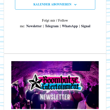
n
N
KALENDER ABONNIEREN
a
v
i
Folgt mir / Follow
g
Newsletter
Telegram
WhatsApp
Signal
me:
|
|
|
a
t
i
o
n