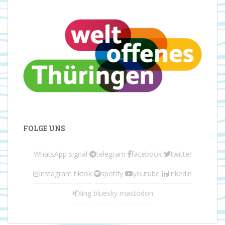
FOLGE UNS
WhatsApp
signal
telegram
facebook
twitter
instagram
tiktok
spotify
youtube
linkedin
Xing
bluesky
mastodon