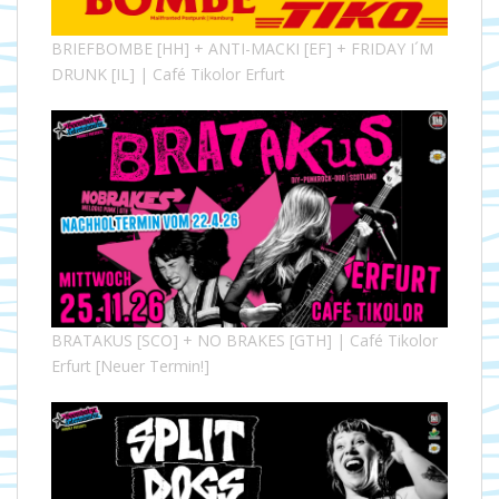
BRIEFBOMBE [HH] + ANTI-MACKI [EF] + FRIDAY I´M
DRUNK [IL] | Café Tikolor Erfurt
BRATAKUS [SCO] + NO BRAKES [GTH] | Café Tikolor
Erfurt [Neuer Termin!]