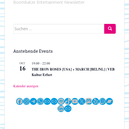
Boombatze Entertainment Newsletter
Suchen
nach:
Anstehende Events
OKT.
19:00
-
22:00
16
THE IRON ROSES [USA] + MARCH [BEL/NL] | VEB
Kultur Erfurt
Kalender anzeigen
Facebook
Instagram
Telegram
WhatsApp
Link
Link
Spotify
TikTok
YouTube
X
Mastodon
Yelp
Twitch
Bandc
LinkedIn
Link