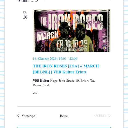
s
Oktober 2026
S
a
a
T
i
t
n
E
FR.
u
c
16
s
m
h
t
w
a
t
ä
l
e
h
t
n
l
u
-
e
n
16. Oktober 2026 | 19:00
-
22:00
N
n
g
THE IRON ROSES [USA] + MARCH
.
a
A
[BEL/NL] | VEB Kultur Erfurt
n
v
s
VEB Kultur
Hugo-John-Straße 10, Erfurt, Th,
i
Deutschland
i
g
c
28€
a
h
t
t
e
i
Veranstaltungen
Vorherige
Heute
NÄCHSTE
n
o
VERANSTALTUNGEN
-