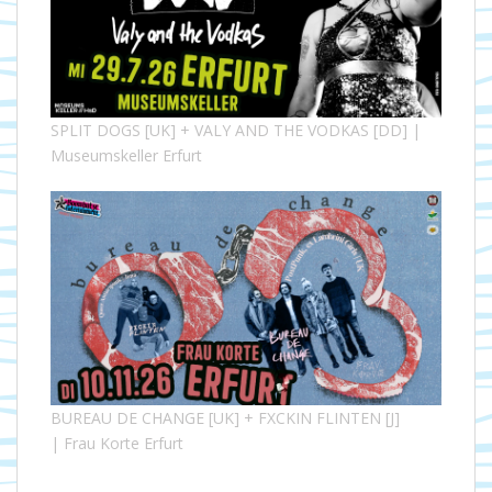
SPLIT DOGS [UK] + VALY AND THE VODKAS [DD] |
Museumskeller Erfurt
BUREAU DE CHANGE [UK] + FXCKIN FLINTEN [J]
| Frau Korte Erfurt