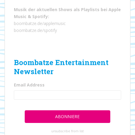
Musik der aktuellen Shows als Playlists bei
Apple
Music
&
Spotify
:
boombatze.de/applemusic
boombatze.de/spotify
Boombatze Entertainment
Newsletter
Email Address
unsubscribe from list