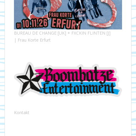
BUREAU DE CHANGE [UK] + FXCKIN FLINTEN [J]
| Frau Korte Erfurt
Kontakt