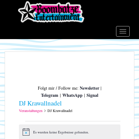
S
k
i
p
t
TOGGLE
o
m
a
i
n
c
o
Newsletter
Folgt mir / Follow me:
|
n
Telegram
WhatsApp
Signal
|
|
t
DJ Krawallnadel
e
n
Veranstaltungen
DJ Krawallnadel
t
Veranstaltungen
Es wurden keine Ergebnisse gefunden.
H
i