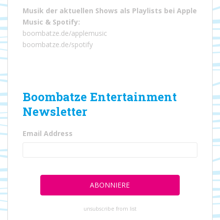
Musik der aktuellen Shows als Playlists bei
Apple
Music
&
Spotify
:
boombatze.de/applemusic
boombatze.de/spotify
Boombatze Entertainment
Newsletter
Email Address
unsubscribe from list