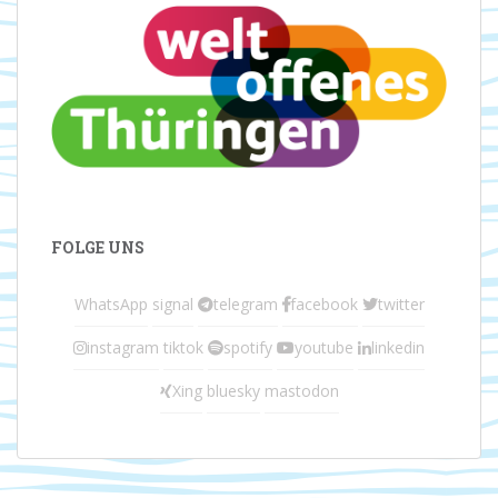
FOLGE UNS
WhatsApp
signal
telegram
facebook
twitter
instagram
tiktok
spotify
youtube
linkedin
Xing
bluesky
mastodon