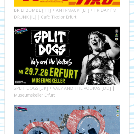
BRIEFBOMBE [HH] + ANTI-MACKI [EF] + FRIDAY I´M
DRUNK [IL] | Café Tikolor Erfurt
SPLIT DOGS [UK] + VALY AND THE VODKAS [DD] |
Museumskeller Erfurt