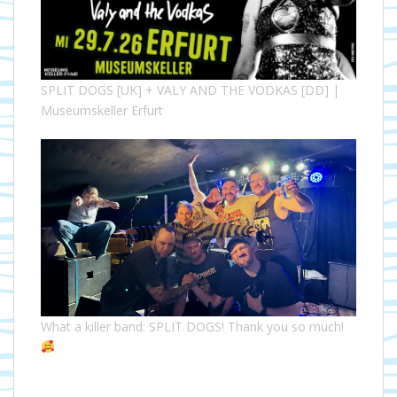
SPLIT DOGS [UK] + VALY AND THE VODKAS [DD] |
Museumskeller Erfurt
What a killer band: SPLIT DOGS! Thank you so much!