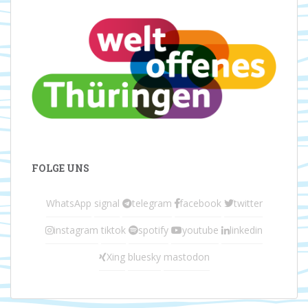
FOLGE UNS
WhatsApp
signal
telegram
facebook
twitter
instagram
tiktok
spotify
youtube
linkedin
Xing
bluesky
mastodon