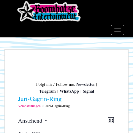
S
k
i
p
t
TOGGLE
o
m
a
i
n
c
o
Newsletter
Folgt mir / Follow me:
|
n
Telegram
WhatsApp
Signal
|
|
t
Juri-Gagrin-Ring
e
n
Veranstaltungen
Juri-Gagrin-Ring
t
Veranstaltungen
A
V
Anstehend
L
e
n
D
I
r