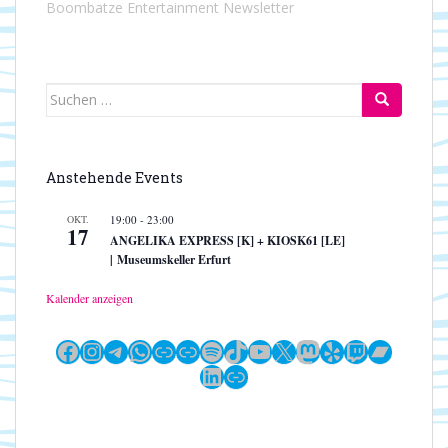
Boombatze Entertainment Newsletter
Suchen
nach:
Anstehende Events
OKT.
19:00
-
23:00
17
ANGELIKA EXPRESS [K] + KIOSK61 [LE]
| Museumskeller Erfurt
Kalender anzeigen
Facebook
Instagram
Telegram
WhatsApp
Link
Link
Spotify
TikTok
YouTube
X
Mastodon
Yelp
Twitch
Bandc
LinkedIn
Link