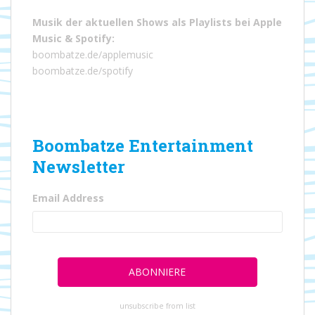
Musik der aktuellen Shows als Playlists bei
Apple
Music
&
Spotify
:
boombatze.de/applemusic
boombatze.de/spotify
Boombatze Entertainment
Newsletter
Email Address
unsubscribe from list