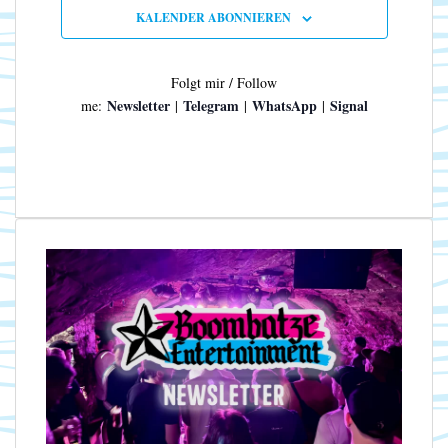
n
N
KALENDER ABONNIEREN
a
v
i
Folgt mir / Follow
g
Newsletter
Telegram
WhatsApp
Signal
me:
|
|
|
a
t
i
o
n