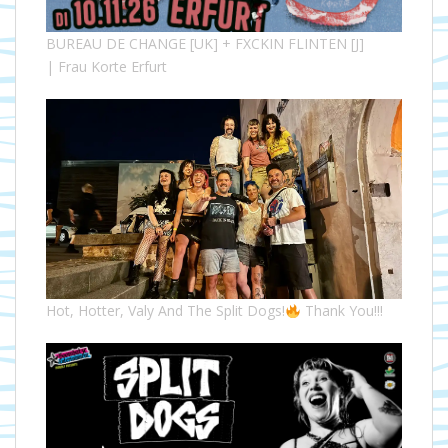
BUREAU DE CHANGE [UK] + FXCKIN FLINTEN [J]
| Frau Korte Erfurt
Hot, Hotter, Valy And The Split Dogs!
Thank You!!!