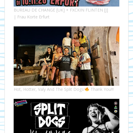
BUREAU DE CHANGE [UK] + FXCKIN FLINTEN [J]
| Frau Korte Erfurt
Hot, Hotter, Valy And The Split Dogs!
Thank You!!!