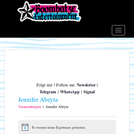
S
k
i
p
t
TOGGLE
o
m
a
i
n
c
o
Newsletter
Folgt mir / Follow me:
|
n
Telegram
WhatsApp
Signal
|
|
t
Jennifer Abeyta
e
n
Veranstaltungen
Jennifer Abeyta
t
Veranstaltungen
Es wurden keine Ergebnisse gefunden.
H
i