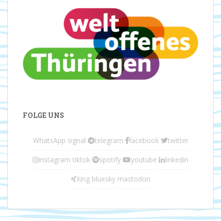
FOLGE UNS
WhatsApp
signal
telegram
facebook
twitter
instagram
tiktok
spotify
youtube
linkedin
Xing
bluesky
mastodon