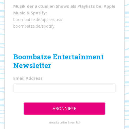
Musik der aktuellen Shows als Playlists bei
Apple
Music
&
Spotify
:
boombatze.de/applemusic
boombatze.de/spotify
Boombatze Entertainment
Newsletter
Email Address
unsubscribe from list