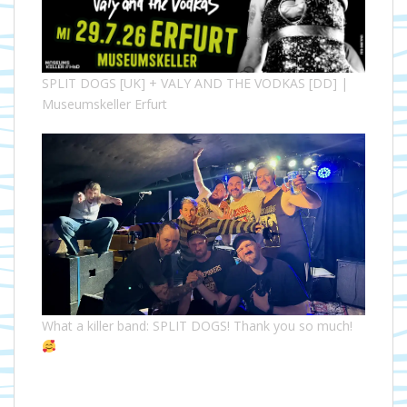
SPLIT DOGS [UK] + VALY AND THE VODKAS [DD] |
Museumskeller Erfurt
What a killer band: SPLIT DOGS! Thank you so much!