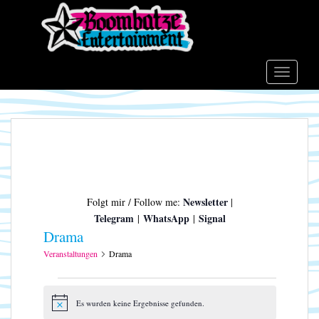
S
k
i
p
t
TOGGLE
o
m
a
i
n
c
o
Newsletter
Folgt mir / Follow me:
|
n
Telegram
WhatsApp
Signal
|
|
t
Drama
e
n
Veranstaltungen
Drama
t
Veranstaltungen
Es wurden keine Ergebnisse gefunden.
H
i