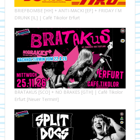
BRIEFBOMBE [HH] + ANTI-MACKI [EF] + FRIDAY I´M
DRUNK [IL] | Café Tikolor Erfurt
BRATAKUS [SCO] + NO BRAKES [GTH] | Café Tikolor
Erfurt [Neuer Termin!]