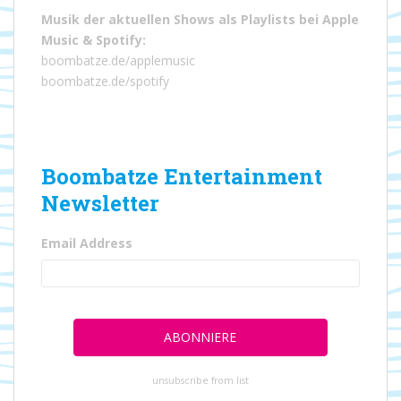
Musik der aktuellen Shows als Playlists bei
Apple
Music
&
Spotify
:
boombatze.de/applemusic
boombatze.de/spotify
Boombatze Entertainment
Newsletter
Email Address
unsubscribe from list