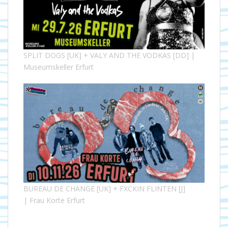
SPLIT DOGS [UK] + VALY AND THE VODKAS [DD] |
Museumskeller Erfurt
BUREAU DE CHANGE [UK] + FXCKIN FLINTEN [J]
| Frau Korte Erfurt