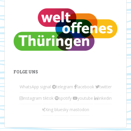
FOLGE UNS
WhatsApp
signal
telegram
facebook
twitter
instagram
tiktok
spotify
youtube
linkedin
Xing
bluesky
mastodon