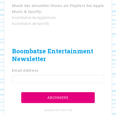
Musik der aktuellen Shows als Playlists bei
Apple
Music
&
Spotify
:
boombatze.de/applemusic
boombatze.de/spotify
Boombatze Entertainment
Newsletter
Email Address
unsubscribe from list