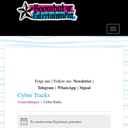
S
k
i
p
t
TOGGLE
o
m
a
i
n
c
o
Newsletter
Folgt mir / Follow me:
|
n
Telegram
WhatsApp
Signal
|
|
t
Cyber Tracks
e
n
Veranstaltungen
Cyber Tracks
t
Veranstaltungen
Es wurden keine Ergebnisse gefunden.
H
i