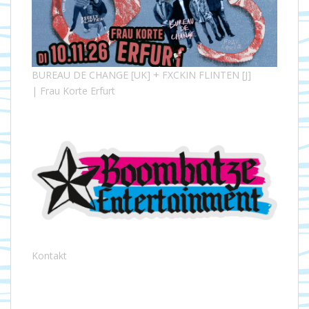
BUREAU DE CHANGE [UK] + FXCKIN FLINTEN [J]
| Frau Korte Erfurt
Kontakt