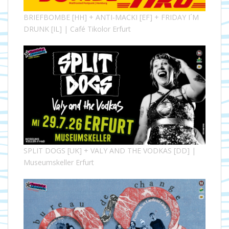
BRIEFBOMBE [HH] + ANTI-MACKI [EF] + FRIDAY I´M
DRUNK [IL] | Café Tikolor Erfurt
SPLIT DOGS [UK] + VALY AND THE VODKAS [DD] |
Museumskeller Erfurt