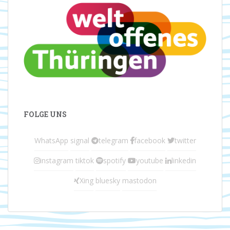
FOLGE UNS
WhatsApp
signal
telegram
facebook
twitter
instagram
tiktok
spotify
youtube
linkedin
Xing
bluesky
mastodon