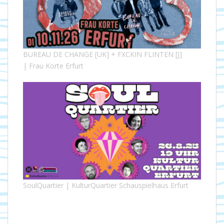
BUREAU DE CHANGE [UK] + FXCKIN FLINTEN [J]
| Frau Korte Erfurt
SoulQuartier | KulturQuartier Schauspielhaus Erfurt