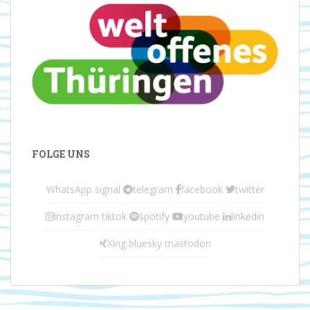
FOLGE UNS
WhatsApp
signal
telegram
facebook
twitter
instagram
tiktok
spotify
youtube
linkedin
Xing
bluesky
mastodon