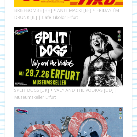
BRIEFBOMBE [HH] + ANTI-MACKI [EF] + FRIDAY I´M
DRUNK [IL] | Café Tikolor Erfurt
SPLIT DOGS [UK] + VALY AND THE VODKAS [DD] |
Museumskeller Erfurt