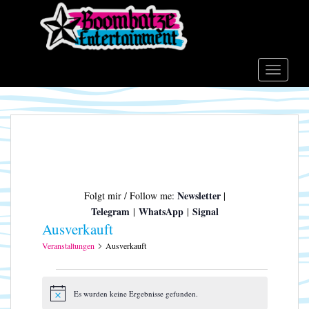
S
k
i
p
t
TOGGLE
o
m
a
i
n
c
o
Newsletter
Folgt mir / Follow me:
|
n
Telegram
WhatsApp
Signal
|
|
t
Ausverkauft
e
n
Veranstaltungen
Ausverkauft
t
Veranstaltungen
Es wurden keine Ergebnisse gefunden.
H
i