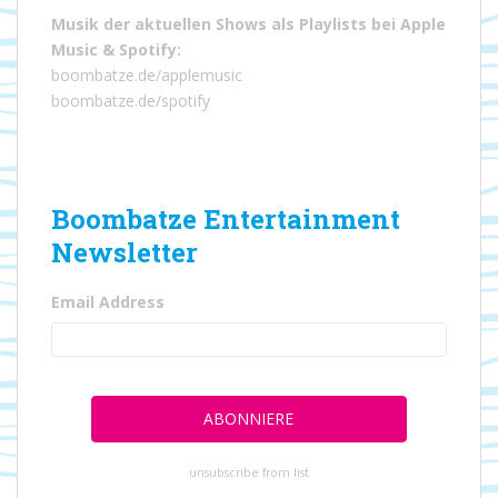
Musik der aktuellen Shows als Playlists bei
Apple
Music
&
Spotify
:
boombatze.de/applemusic
boombatze.de/spotify
Boombatze Entertainment
Newsletter
Email Address
unsubscribe from list