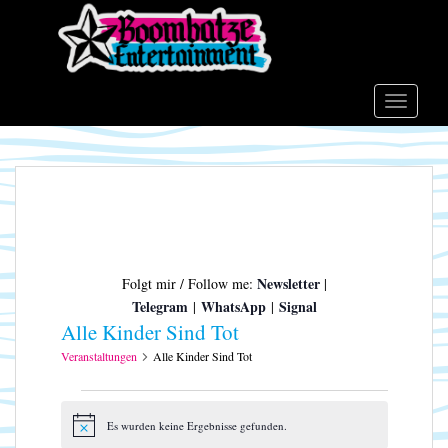
S
k
i
p
t
TOGGLE
o
m
a
i
n
c
o
Newsletter
Folgt mir / Follow me:
|
n
Telegram
WhatsApp
Signal
|
|
t
Alle Kinder Sind Tot
e
n
Veranstaltungen
Alle Kinder Sind Tot
t
Veranstaltungen
Es wurden keine Ergebnisse gefunden.
H
i