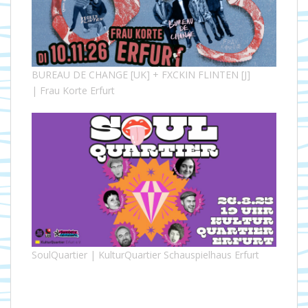
BUREAU DE CHANGE [UK] + FXCKIN FLINTEN [J]
| Frau Korte Erfurt
SoulQuartier | KulturQuartier Schauspielhaus Erfurt