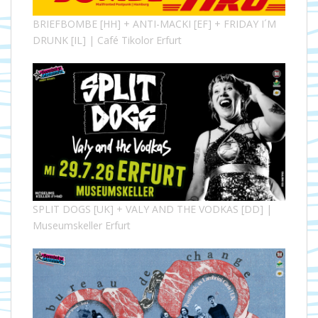
BRIEFBOMBE [HH] + ANTI-MACKI [EF] + FRIDAY I´M
DRUNK [IL] | Café Tikolor Erfurt
SPLIT DOGS [UK] + VALY AND THE VODKAS [DD] |
Museumskeller Erfurt