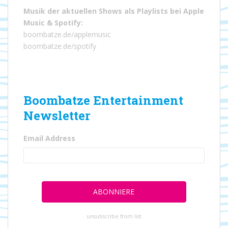
Musik der aktuellen Shows als Playlists bei
Apple
Music
&
Spotify
:
boombatze.de/applemusic
boombatze.de/spotify
Boombatze Entertainment
Newsletter
Email Address
unsubscribe from list