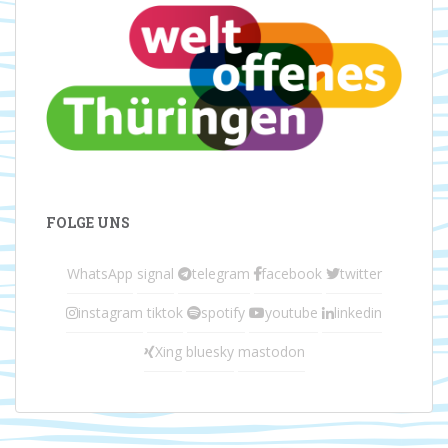
FOLGE UNS
WhatsApp
signal
telegram
facebook
twitter
instagram
tiktok
spotify
youtube
linkedin
Xing
bluesky
mastodon