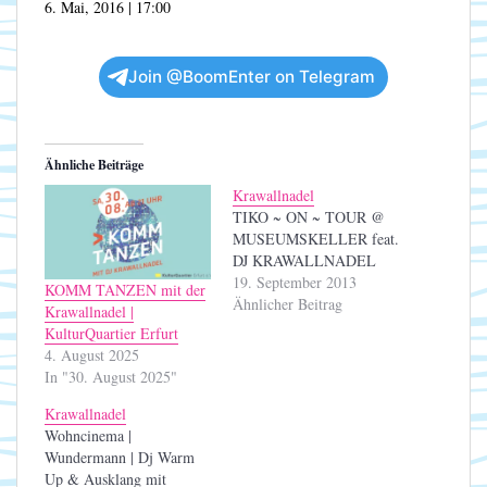
6. Mai, 2016 | 17:00
Join @BoomEnter on Telegram
Ähnliche Beiträge
Krawallnadel
TIKO ~ ON ~ TOUR @
MUSEUMSKELLER feat.
DJ KRAWALLNADEL
19. September 2013
KOMM TANZEN mit der
Ähnlicher Beitrag
Krawallnadel |
KulturQuartier Erfurt
4. August 2025
In "30. August 2025"
Krawallnadel
Wohncinema |
Wundermann | Dj Warm
Up & Ausklang mit