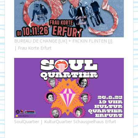
BUREAU DE CHANGE [UK] + FXCKIN FLINTEN [J]
| Frau Korte Erfurt
SoulQuartier | KulturQuartier Schauspielhaus Erfurt