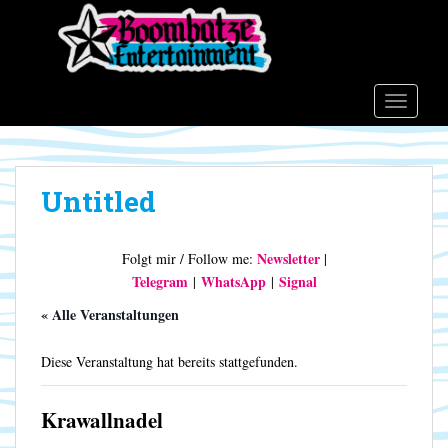
S
k
i
p
t
TOGGLE
o
m
a
Untitled
i
n
c
Newsletter
Folgt mir / Follow me:
|
o
Telegram
WhatsApp
Signal
|
|
n
t
« Alle Veranstaltungen
e
n
Diese Veranstaltung hat bereits stattgefunden.
t
Krawallnadel