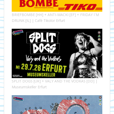
BRIEFBOMBE [HH] + ANTI-MACKI [EF] + FRIDAY I´M
DRUNK [IL] | Café Tikolor Erfurt
SPLIT DOGS [UK] + VALY AND THE VODKAS [DD] |
Museumskeller Erfurt