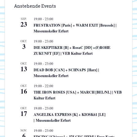
Anstehende Events
SEP.
19:00
-
23:00
23
FRUSTRATION [Paris] + WARM EXIT [Brussels] |
Museumskeller Erfurt
OKT.
19:00
-
23:00
3
DIE SKEPTIKER [B] + RosaC [DD] +(F)ROHE
ZUKUNFT [EF] | VEB Kultur Erfurt
OKT.
19:00
-
23:00
13
DEAD BOB [CAN] + SCHNAPS [Harz] |
Museumskeller Erfurt
OKT.
19:00
-
22:00
16
THE IRON ROSES [USA] + MARCH [BEL/NL] | VEB
Kultur Erfurt
OKT.
19:00
-
23:00
17
ANGELIKA EXPRESS [K] + KIOSK61 [LE]
| Museumskeller Erfurt
NOV.
19:00
-
23:00
6
EDGING [Chicago] + 375 CEG [FFM] | Frau Korte