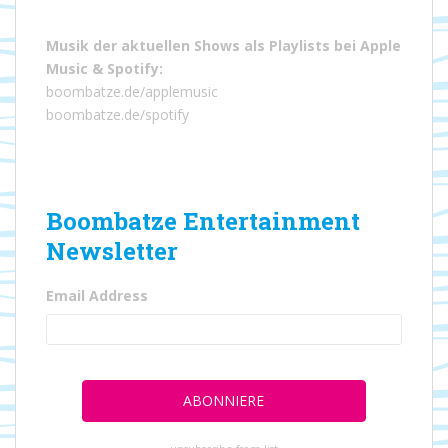
Musik der aktuellen Shows als Playlists bei
Apple
Music
&
Spotify
:
boombatze.de/applemusic
boombatze.de/spotify
Boombatze Entertainment
Newsletter
Email Address