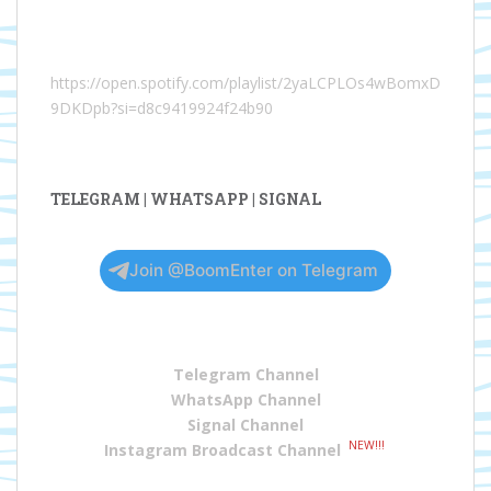
https://open.spotify.com/playlist/2yaLCPLOs4wBomxD
9DKDpb?si=d8c9419924f24b90
TELEGRAM | WHATSAPP | SIGNAL
Join @BoomEnter on Telegram
Telegram Channel
WhatsApp Channel
Signal Channel
NEW!!!
Instagram Broadcast Channel