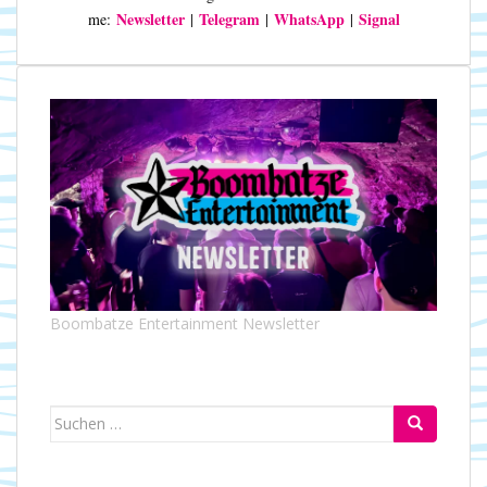
Newsletter
Telegram
WhatsApp
Signal
me:
|
|
|
Boombatze Entertainment Newsletter
Suchen
nach: