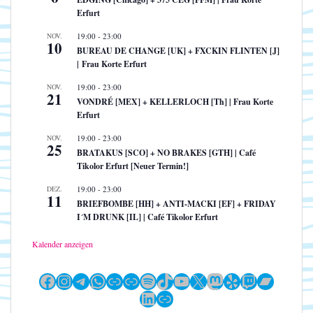
Erfurt
NOV.
19:00
-
23:00
10
BUREAU DE CHANGE [UK] + FXCKIN FLINTEN [J]
| Frau Korte Erfurt
NOV.
19:00
-
23:00
21
VONDRÉ [MEX] + KELLERLOCH [Th] | Frau Korte
Erfurt
NOV.
19:00
-
23:00
25
BRATAKUS [SCO] + NO BRAKES [GTH] | Café
Tikolor Erfurt [Neuer Termin!]
DEZ.
19:00
-
23:00
11
BRIEFBOMBE [HH] + ANTI-MACKI [EF] + FRIDAY
I´M DRUNK [IL] | Café Tikolor Erfurt
Kalender anzeigen
Facebook
Instagram
Telegram
WhatsApp
Link
Link
Spotify
TikTok
YouTube
X
Mastodon
Yelp
Twitch
Bandc
LinkedIn
Link