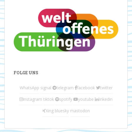
FOLGE UNS
WhatsApp
signal
telegram
facebook
twitter
instagram
tiktok
spotify
youtube
linkedin
Xing
bluesky
mastodon