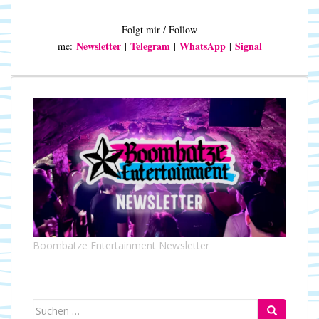
Folgt mir / Follow
Newsletter
Telegram
WhatsApp
Signal
me:
|
|
|
Boombatze Entertainment Newsletter
Suchen