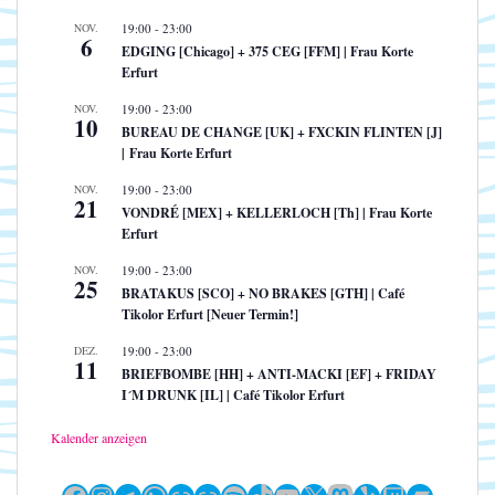
NOV.
19:00
-
23:00
6
EDGING [Chicago] + 375 CEG [FFM] | Frau Korte
Erfurt
NOV.
19:00
-
23:00
10
BUREAU DE CHANGE [UK] + FXCKIN FLINTEN [J]
| Frau Korte Erfurt
NOV.
19:00
-
23:00
21
VONDRÉ [MEX] + KELLERLOCH [Th] | Frau Korte
Erfurt
NOV.
19:00
-
23:00
25
BRATAKUS [SCO] + NO BRAKES [GTH] | Café
Tikolor Erfurt [Neuer Termin!]
DEZ.
19:00
-
23:00
11
BRIEFBOMBE [HH] + ANTI-MACKI [EF] + FRIDAY
I´M DRUNK [IL] | Café Tikolor Erfurt
Kalender anzeigen
Facebook
Instagram
Telegram
WhatsApp
Link
Link
Spotify
TikTok
YouTube
X
Mastodon
Yelp
Twitch
Bandc