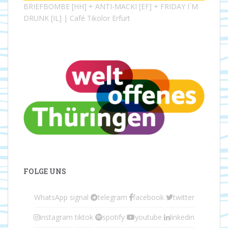
BRIEFBOMBE [HH] + ANTI-MACKI [EF] + FRIDAY I´M
DRUNK [IL] | Café Tikolor Erfurt
FOLGE UNS
WhatsApp
signal
telegram
facebook
twitter
instagram
tiktok
spotify
youtube
linkedin