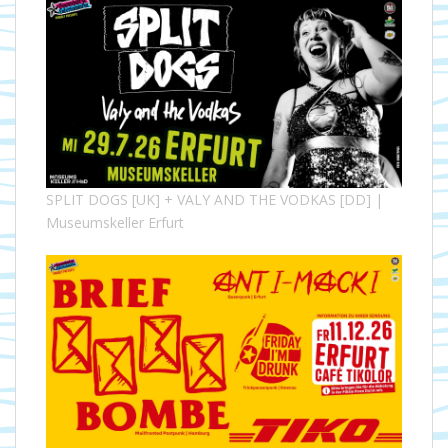
SPLIT DOGS [UK] + VALY AND THE VODKAS [DD] |
Museumskeller Erfurt