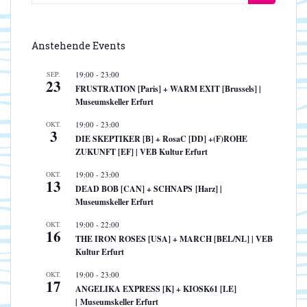
nach:
Anstehende Events
SEP.
19:00
-
23:00
23
FRUSTRATION [Paris] + WARM EXIT [Brussels] |
Museumskeller Erfurt
OKT.
19:00
-
23:00
3
DIE SKEPTIKER [B] + RosaC [DD] +(F)ROHE
ZUKUNFT [EF] | VEB Kultur Erfurt
OKT.
19:00
-
23:00
13
DEAD BOB [CAN] + SCHNAPS [Harz] |
Museumskeller Erfurt
OKT.
19:00
-
22:00
16
THE IRON ROSES [USA] + MARCH [BEL/NL] | VEB
Kultur Erfurt
OKT.
19:00
-
23:00
17
ANGELIKA EXPRESS [K] + KIOSK61 [LE]
| Museumskeller Erfurt