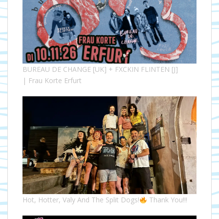
BUREAU DE CHANGE [UK] + FXCKIN FLINTEN [J]
| Frau Korte Erfurt
Hot, Hotter, Valy And The Split Dogs!
Thank You!!!