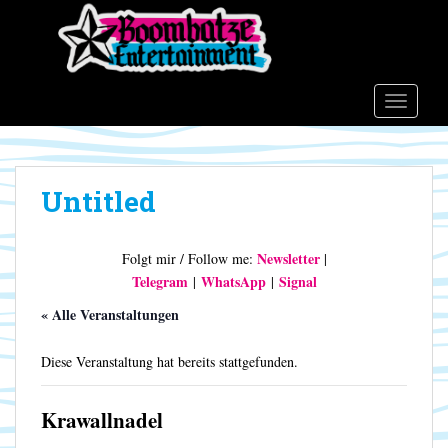
S
k
i
p
t
TOGGLE
o
m
a
Untitled
i
n
c
Newsletter
Folgt mir / Follow me:
|
o
Telegram
WhatsApp
Signal
|
|
n
t
« Alle Veranstaltungen
e
n
Diese Veranstaltung hat bereits stattgefunden.
t
Krawallnadel