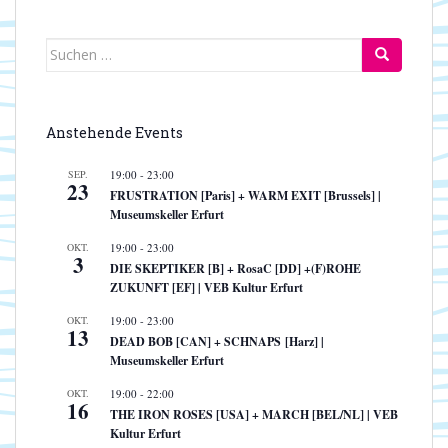
Suchen
nach:
Anstehende Events
SEP.
19:00
-
23:00
23
FRUSTRATION [Paris] + WARM EXIT [Brussels] |
Museumskeller Erfurt
OKT.
19:00
-
23:00
3
DIE SKEPTIKER [B] + RosaC [DD] +(F)ROHE
ZUKUNFT [EF] | VEB Kultur Erfurt
OKT.
19:00
-
23:00
13
DEAD BOB [CAN] + SCHNAPS [Harz] |
Museumskeller Erfurt
OKT.
19:00
-
22:00
16
THE IRON ROSES [USA] + MARCH [BEL/NL] | VEB
Kultur Erfurt