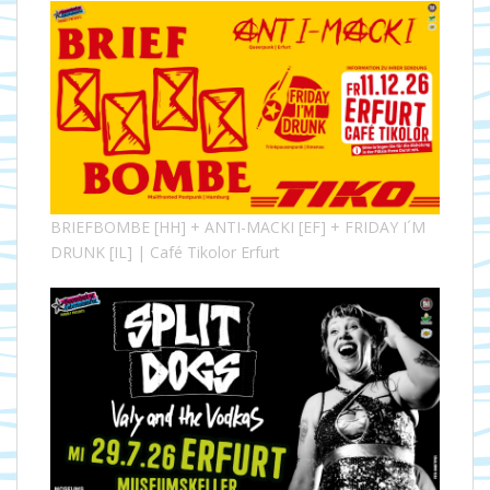
BRIEFBOMBE [HH] + ANTI-MACKI [EF] + FRIDAY I´M
DRUNK [IL] | Café Tikolor Erfurt