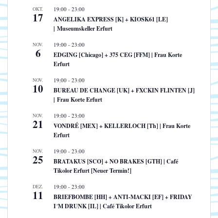
OKT.
19:00
-
23:00
17
ANGELIKA EXPRESS [K] + KIOSK61 [LE]
| Museumskeller Erfurt
NOV.
19:00
-
23:00
6
EDGING [Chicago] + 375 CEG [FFM] | Frau Korte
Erfurt
NOV.
19:00
-
23:00
10
BUREAU DE CHANGE [UK] + FXCKIN FLINTEN [J]
| Frau Korte Erfurt
NOV.
19:00
-
23:00
21
VONDRÉ [MEX] + KELLERLOCH [Th] | Frau Korte
Erfurt
NOV.
19:00
-
23:00
25
BRATAKUS [SCO] + NO BRAKES [GTH] | Café
Tikolor Erfurt [Neuer Termin!]
DEZ.
19:00
-
23:00
11
BRIEFBOMBE [HH] + ANTI-MACKI [EF] + FRIDAY
I´M DRUNK [IL] | Café Tikolor Erfurt