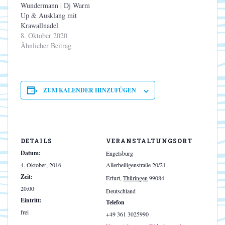
Wundermann | Dj Warm
Up & Ausklang mit
Krawallnadel
8. Oktober 2020
Ähnlicher Beitrag
ZUM KALENDER HINZUFÜGEN
DETAILS
VERANSTALTUNGSORT
Datum:
Engelsburg
4. Oktober, 2016
Allerheiligenstraße 20/21
Zeit:
Erfurt
,
Thüringen
99084
20:00
Deutschland
Eintritt:
Telefon
frei
+49 361 3025990