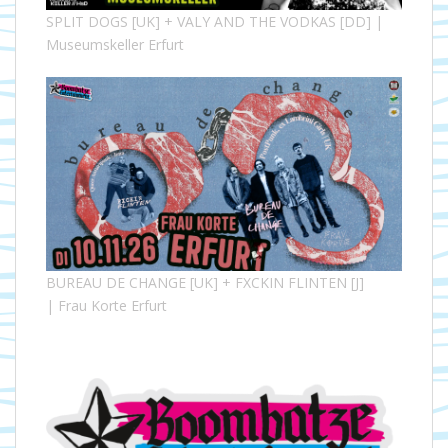
SPLIT DOGS [UK] + VALY AND THE VODKAS [DD] |
Museumskeller Erfurt
BUREAU DE CHANGE [UK] + FXCKIN FLINTEN [J]
| Frau Korte Erfurt