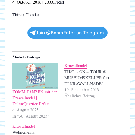
FREI
4. Oktober, 2016 | 20:00
Thirsty Tuesday
Join @BoomEnter on Telegram
Ähnliche Beiträge
Krawallnadel
TIKO ~ ON ~ TOUR @
MUSEUMSKELLER feat.
DJ KRAWALLNADEL
19. September 2013
KOMM TANZEN mit der
Ähnlicher Beitrag
Krawallnadel |
KulturQuartier Erfurt
4. August 2025
In "30. August 2025"
Krawallnadel
Wohncinema |