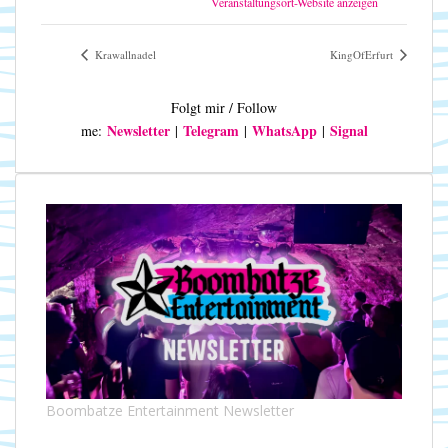
Veranstaltungsort-Website anzeigen
Krawallnadel
KingOfErfurt
Folgt mir / Follow
Newsletter
Telegram
WhatsApp
Signal
me:
|
|
|
Boombatze Entertainment Newsletter