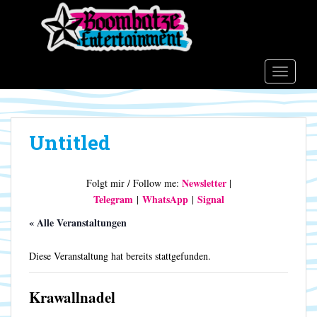
S
k
i
p
t
TOGGLE
o
m
a
Untitled
i
n
c
Newsletter
Folgt mir / Follow me:
|
o
Telegram
WhatsApp
Signal
|
|
n
t
« Alle Veranstaltungen
e
n
Diese Veranstaltung hat bereits stattgefunden.
t
Krawallnadel