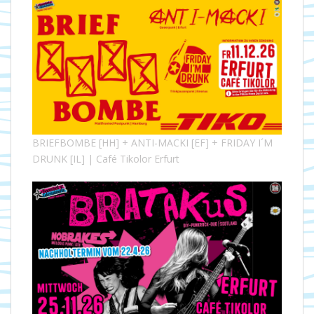
BRIEFBOMBE [HH] + ANTI-MACKI [EF] + FRIDAY I´M
DRUNK [IL] | Café Tikolor Erfurt