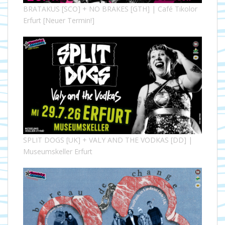
BRATAKUS [SCO] + NO BRAKES [GTH] | Café Tikolor
Erfurt [Neuer Termin!]
SPLIT DOGS [UK] + VALY AND THE VODKAS [DD] |
Museumskeller Erfurt