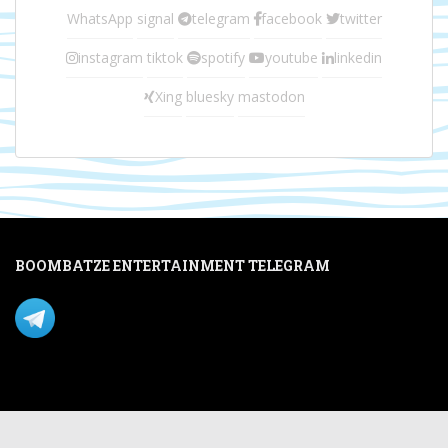
WhatsApp
signal
telegram
facebook
twitter
instagram
tiktok
spotify
youtube
linkedin
Xing
bluesky
mastodon
BOOMBATZE ENTERTAINMENT TELEGRAM
Verpasse nichts per Telegram!
Mastodon