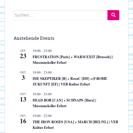
Suchen
nach:
Anstehende Events
SEP.
19:00
-
23:00
23
FRUSTRATION [Paris] + WARM EXIT [Brussels] |
Museumskeller Erfurt
OKT.
19:00
-
23:00
3
DIE SKEPTIKER [B] + RosaC [DD] +(F)ROHE
ZUKUNFT [EF] | VEB Kultur Erfurt
OKT.
19:00
-
23:00
13
DEAD BOB [CAN] + SCHNAPS [Harz] |
Museumskeller Erfurt
OKT.
19:00
-
22:00
16
THE IRON ROSES [USA] + MARCH [BEL/NL] | VEB
Kultur Erfurt