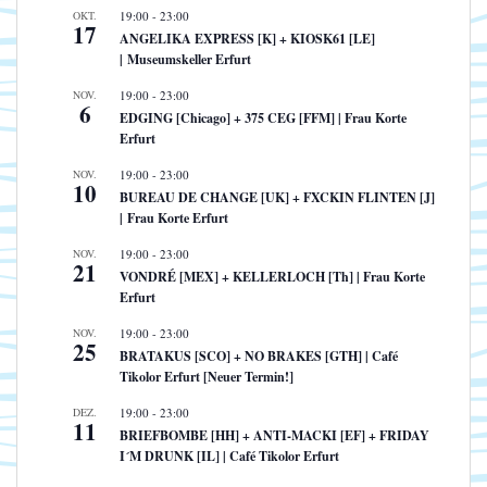
OKT.
19:00
-
23:00
17
ANGELIKA EXPRESS [K] + KIOSK61 [LE]
| Museumskeller Erfurt
NOV.
19:00
-
23:00
6
EDGING [Chicago] + 375 CEG [FFM] | Frau Korte
Erfurt
NOV.
19:00
-
23:00
10
BUREAU DE CHANGE [UK] + FXCKIN FLINTEN [J]
| Frau Korte Erfurt
NOV.
19:00
-
23:00
21
VONDRÉ [MEX] + KELLERLOCH [Th] | Frau Korte
Erfurt
NOV.
19:00
-
23:00
25
BRATAKUS [SCO] + NO BRAKES [GTH] | Café
Tikolor Erfurt [Neuer Termin!]
DEZ.
19:00
-
23:00
11
BRIEFBOMBE [HH] + ANTI-MACKI [EF] + FRIDAY
I´M DRUNK [IL] | Café Tikolor Erfurt