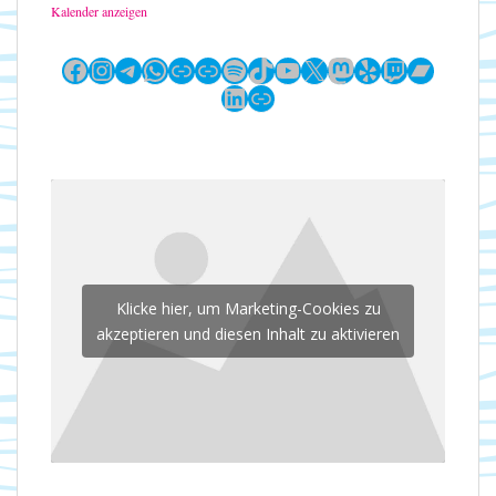
Kalender anzeigen
Facebook
Instagram
Telegram
WhatsApp
Link
Link
Spotify
TikTok
YouTube
X
Mastodon
Yelp
Twitch
Bandc
LinkedIn
Link
Klicke hier, um Marketing-Cookies zu
akzeptieren und diesen Inhalt zu aktivieren