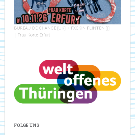
BUREAU DE CHANGE [UK] + FXCKIN FLINTEN [J]
| Frau Korte Erfurt
FOLGE UNS