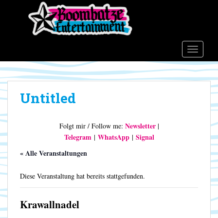
S
k
i
p
t
TOGGLE
o
m
a
Untitled
i
n
c
Newsletter
Folgt mir / Follow me:
|
o
Telegram
WhatsApp
Signal
|
|
n
t
« Alle Veranstaltungen
e
n
Diese Veranstaltung hat bereits stattgefunden.
t
Krawallnadel