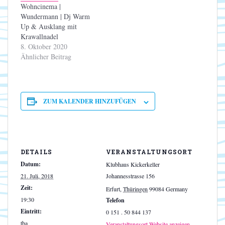
Wohncinema |
Wundermann | Dj Warm
Up & Ausklang mit
Krawallnadel
8. Oktober 2020
Ähnlicher Beitrag
ZUM KALENDER HINZUFÜGEN
DETAILS
VERANSTALTUNGSORT
Datum:
Klubhaus Kickerkeller
21. Juli, 2018
Johannesstrasse 156
Zeit:
Erfurt
,
Thüringen
99084
Germany
19:30
Telefon
Eintritt:
0 151 . 50 844 137
tba
Veranstaltungsort-Website anzeigen