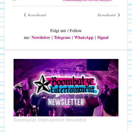
Krawallnadel
Krawallnadel
Folgt mir / Follow
Newsletter
Telegram
WhatsApp
Signal
me:
|
|
|
Boombatze Entertainment Newsletter