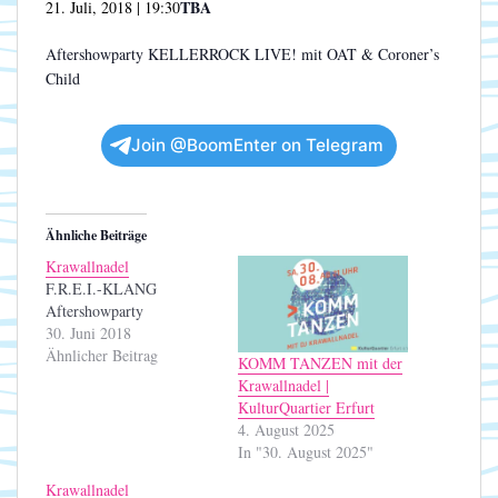
TBA
21. Juli, 2018 | 19:30
Aftershowparty KELLERROCK LIVE! mit OAT & Coroner’s
Child
Join @BoomEnter on Telegram
Ähnliche Beiträge
Krawallnadel
F.R.E.I.-KLANG
Aftershowparty
30. Juni 2018
Ähnlicher Beitrag
KOMM TANZEN mit der
Krawallnadel |
KulturQuartier Erfurt
4. August 2025
In "30. August 2025"
Krawallnadel