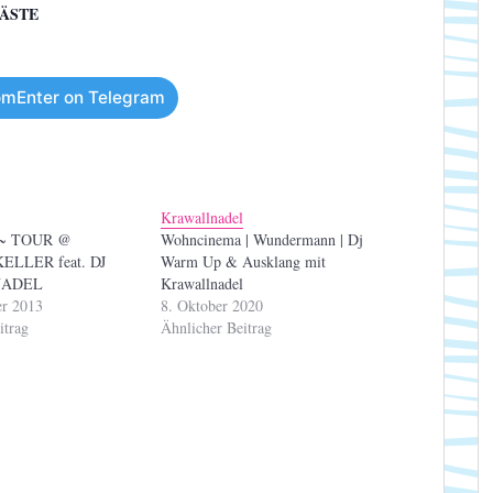
ÄSTE
mEnter on Telegram
l
Krawallnadel
 ~ TOUR @
Wohncinema | Wundermann | Dj
LLER feat. DJ
Warm Up & Ausklang mit
NADEL
Krawallnadel
er 2013
8. Oktober 2020
itrag
Ähnlicher Beitrag