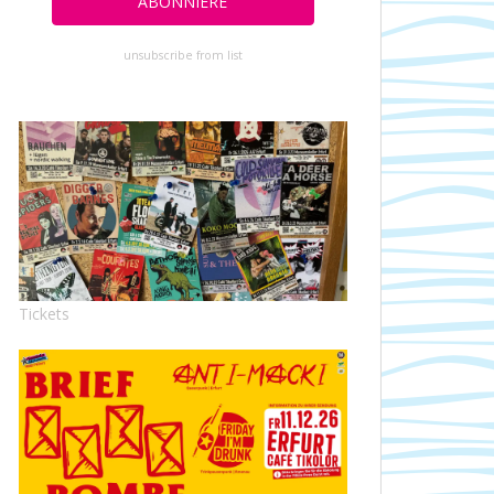
unsubscribe from list
Tickets