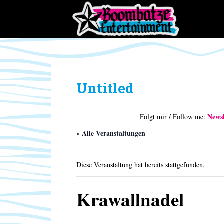
S
k
i
p
t
o
m
Untitled
a
i
n
Newsl
Folgt mir / Follow me:
c
o
« Alle Veranstaltungen
n
t
Diese Veranstaltung hat bereits stattgefunden.
e
n
t
Krawallnadel