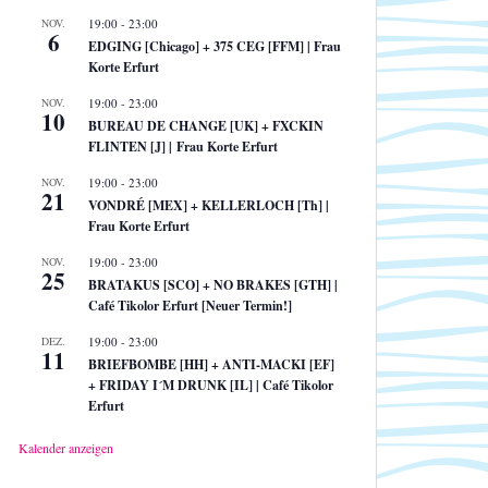
NOV.
19:00
-
23:00
6
EDGING [Chicago] + 375 CEG [FFM] | Frau
Korte Erfurt
NOV.
19:00
-
23:00
10
BUREAU DE CHANGE [UK] + FXCKIN
FLINTEN [J] | Frau Korte Erfurt
NOV.
19:00
-
23:00
21
VONDRÉ [MEX] + KELLERLOCH [Th] |
Frau Korte Erfurt
NOV.
19:00
-
23:00
25
BRATAKUS [SCO] + NO BRAKES [GTH] |
Café Tikolor Erfurt [Neuer Termin!]
DEZ.
19:00
-
23:00
11
BRIEFBOMBE [HH] + ANTI-MACKI [EF]
+ FRIDAY I´M DRUNK [IL] | Café Tikolor
Erfurt
Kalender anzeigen