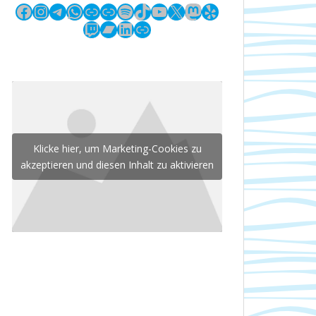
Facebook
Instagram
Telegram
WhatsApp
Link
Link
Spotify
TikTok
YouTube
X
Mastodon
Yelp
Twitch
Bandcamp
LinkedIn
Link
Klicke hier, um Marketing-Cookies zu
akzeptieren und diesen Inhalt zu aktivieren