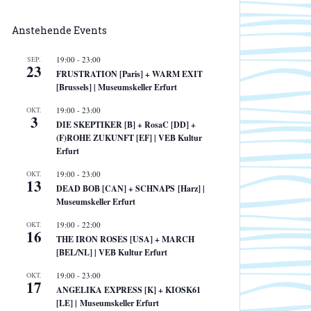
Anstehende Events
SEP.
19:00
-
23:00
23
FRUSTRATION [Paris] + WARM EXIT
[Brussels] | Museumskeller Erfurt
OKT.
19:00
-
23:00
3
DIE SKEPTIKER [B] + RosaC [DD] +
(F)ROHE ZUKUNFT [EF] | VEB Kultur
Erfurt
OKT.
19:00
-
23:00
13
DEAD BOB [CAN] + SCHNAPS [Harz] |
Museumskeller Erfurt
OKT.
19:00
-
22:00
16
THE IRON ROSES [USA] + MARCH
[BEL/NL] | VEB Kultur Erfurt
OKT.
19:00
-
23:00
17
ANGELIKA EXPRESS [K] + KIOSK61
[LE] | Museumskeller Erfurt