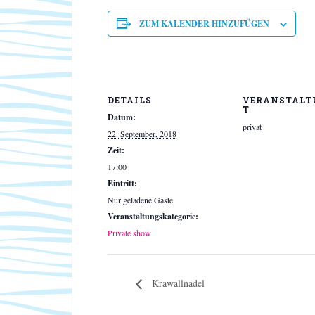
ZUM KALENDER HINZUFÜGEN
DETAILS
VERANSTALT
T
Datum:
privat
22. September, 2018
Zeit:
17:00
Eintritt:
Nur geladene Gäste
Veranstaltungskategorie:
Private show
Krawallnadel