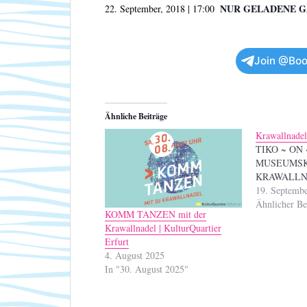
NUR GELADENE G
22. September, 2018 | 17:00
Join @Boo
Ähnliche Beiträge
Krawallnade
TIKO ~ ON
MUSEUMSKE
KRAWALL
19. Septemb
Ähnlicher Be
KOMM TANZEN mit der
Krawallnadel | KulturQuartier
Erfurt
4. August 2025
In "30. August 2025"