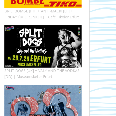
BRIEFBOMBE [HH] + ANTI-MACKI [EF] +
FRIDAY I´M DRUNK [IL] | Café Tikolor Erfurt
SPLIT DOGS [UK] + VALY AND THE VODKAS
[DD] | Museumskeller Erfurt