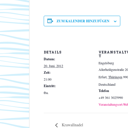
ZUM KALENDER HINZUFÜGEN
DETAILS
VERANSTALT
T
Datum:
Engelsburg
20. Juni, 2012
Allerheiligenstraße 2
Zeit:
Erfurt
,
Thüringen
99
21:00
Deutschland
Eintritt:
Telefon
tba.
+49 361 3025990
Veranstaltungsort-We
Krawallnadel