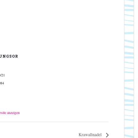
UNGSOR
0/21
084
bsite anzeigen
Krawallnadel