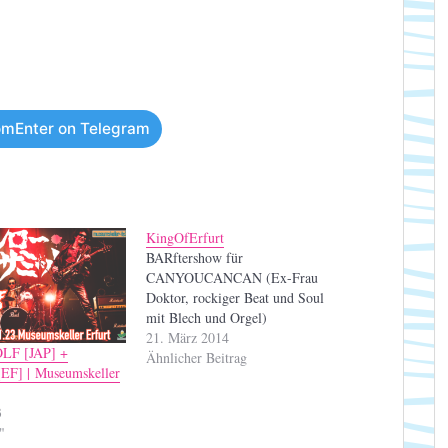
mEnter on Telegram
KingOfErfurt
BARftershow für
CANYOUCANCAN (Ex-Frau
Doktor, rockiger Beat und Soul
mit Blech und Orgel)
21. März 2014
LF [JAP] +
Ähnlicher Beitrag
F] | Museumskeller
3
"