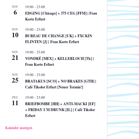
NOV.
19:00
-
23:00
6
EDGING [Chicago] + 375 CEG [FFM] | Frau
Korte Erfurt
NOV.
19:00
-
23:00
10
BUREAU DE CHANGE [UK] + FXCKIN
FLINTEN [J] | Frau Korte Erfurt
NOV.
19:00
-
23:00
21
VONDRÉ [MEX] + KELLERLOCH [Th] |
Frau Korte Erfurt
NOV.
19:00
-
23:00
25
BRATAKUS [SCO] + NO BRAKES [GTH] |
Café Tikolor Erfurt [Neuer Termin!]
DEZ.
19:00
-
23:00
11
BRIEFBOMBE [HH] + ANTI-MACKI [EF]
+ FRIDAY I´M DRUNK [IL] | Café Tikolor
Erfurt
Kalender anzeigen