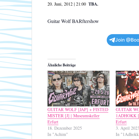
TBA.
20. Juni, 2012 | 21:00
Guitar Wolf BARftershow
Join @Boo
Ähnliche Beiträge
GUITAR WOLF [JAP] + FISTED
GUITAR WO
MISTER [J] | Museumskeller
1ADHOKK [E
Erfurt
Erfurt
18. Dezember 2025
3. April 202
In "Achim"
In "1Adhokk