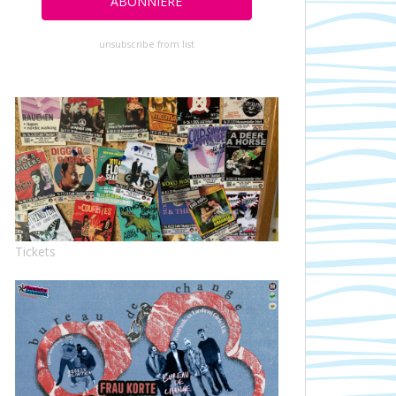
unsubscribe from list
Tickets