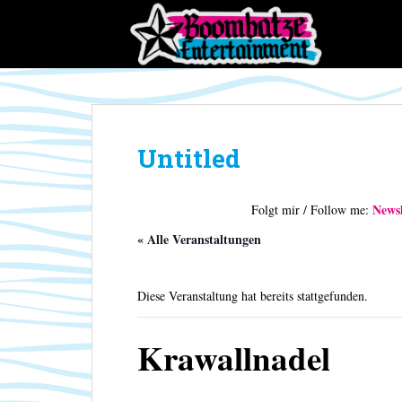
S
k
i
p
t
o
m
Untitled
a
i
n
Newsl
Folgt mir / Follow me:
c
o
« Alle Veranstaltungen
n
t
Diese Veranstaltung hat bereits stattgefunden.
e
n
t
Krawallnadel