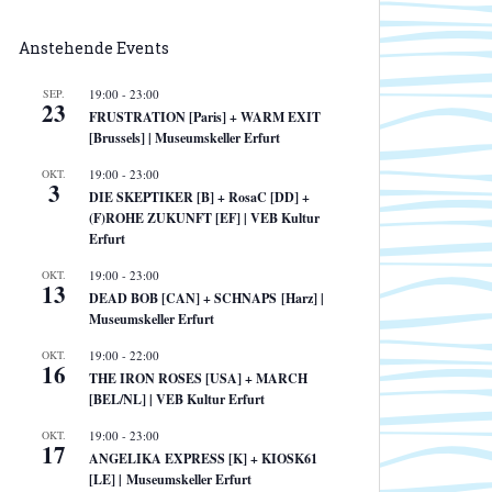
Anstehende Events
SEP.
19:00
-
23:00
23
FRUSTRATION [Paris] + WARM EXIT
[Brussels] | Museumskeller Erfurt
OKT.
19:00
-
23:00
3
DIE SKEPTIKER [B] + RosaC [DD] +
(F)ROHE ZUKUNFT [EF] | VEB Kultur
Erfurt
OKT.
19:00
-
23:00
13
DEAD BOB [CAN] + SCHNAPS [Harz] |
Museumskeller Erfurt
OKT.
19:00
-
22:00
16
THE IRON ROSES [USA] + MARCH
[BEL/NL] | VEB Kultur Erfurt
OKT.
19:00
-
23:00
17
ANGELIKA EXPRESS [K] + KIOSK61
[LE] | Museumskeller Erfurt