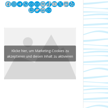
Facebook
Instagram
Telegram
WhatsApp
Link
Link
Spotify
TikTok
YouTube
X
Mastodon
Yelp
Twitch
Bandcamp
LinkedIn
Link
Klicke hier, um Marketing-Cookies zu
akzeptieren und diesen Inhalt zu aktivieren