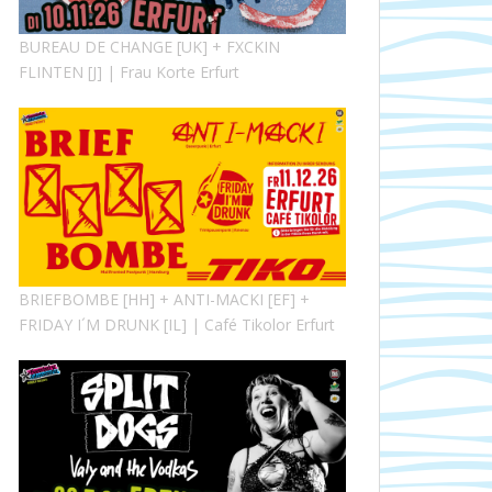
BUREAU DE CHANGE [UK] + FXCKIN
FLINTEN [J] | Frau Korte Erfurt
BRIEFBOMBE [HH] + ANTI-MACKI [EF] +
FRIDAY I´M DRUNK [IL] | Café Tikolor Erfurt