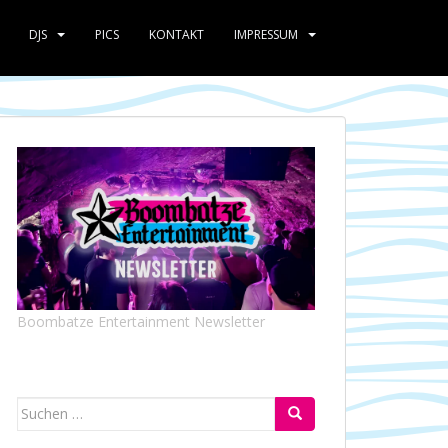
DJS
PICS
KONTAKT
IMPRESSUM
Boombatze Entertainment Newsletter
Suchen
nach: