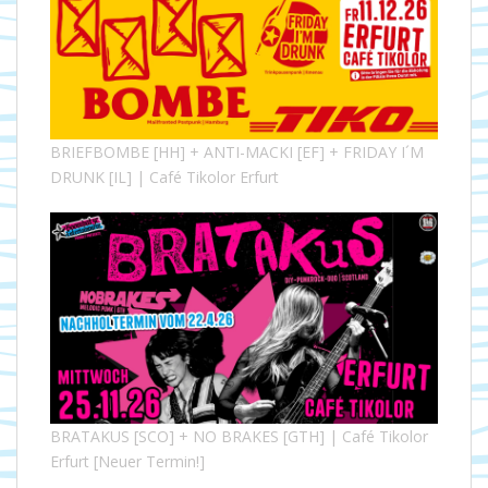
BRIEFBOMBE [HH] + ANTI-MACKI [EF] + FRIDAY I´M
DRUNK [IL] | Café Tikolor Erfurt
BRATAKUS [SCO] + NO BRAKES [GTH] | Café Tikolor
Erfurt [Neuer Termin!]