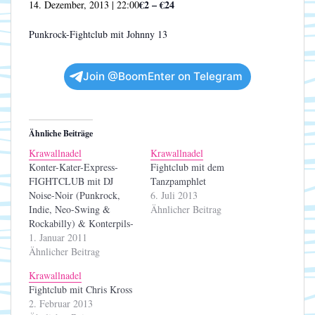
€2 – €24
14. Dezember, 2013 | 22:00
Punkrock-Fightclub mit Johnny 13
Join @BoomEnter on Telegram
Ähnliche Beiträge
Krawallnadel
Krawallnadel
Konter-Kater-Express-
Fightclub mit dem
FIGHTCLUB mit DJ
Tanzpamphlet
Noise-Noir (Punkrock,
6. Juli 2013
Indie, Neo-Swing &
Ähnlicher Beitrag
Rockabilly) & Konterpils-
Special: Astra für 1,50€ +
1. Januar 2011
Rollmöpse und Gürkchen
Ähnlicher Beitrag
Krawallnadel
Fightclub mit Chris Kross
2. Februar 2013