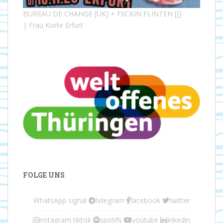
BUREAU DE CHANGE [UK] + FXCKIN FLINTEN [J]
| Frau Korte Erfurt
FOLGE UNS
WhatsApp
signal
telegram
facebook
twitter
instagram
tiktok
spotify
youtube
linkedin