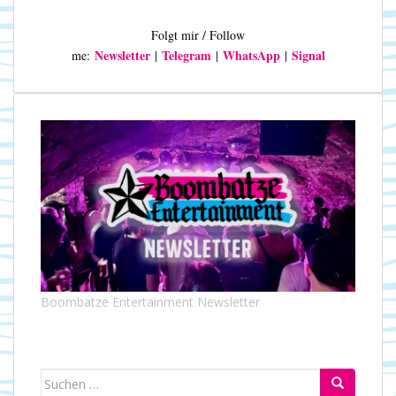
Folgt mir / Follow
Newsletter
Telegram
WhatsApp
Signal
me:
|
|
|
Boombatze Entertainment Newsletter
Suchen