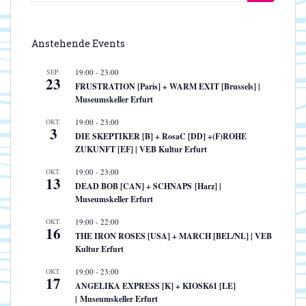
nach:
Anstehende Events
SEP.
19:00
-
23:00
23
FRUSTRATION [Paris] + WARM EXIT [Brussels] |
Museumskeller Erfurt
OKT.
19:00
-
23:00
3
DIE SKEPTIKER [B] + RosaC [DD] +(F)ROHE
ZUKUNFT [EF] | VEB Kultur Erfurt
OKT.
19:00
-
23:00
13
DEAD BOB [CAN] + SCHNAPS [Harz] |
Museumskeller Erfurt
OKT.
19:00
-
22:00
16
THE IRON ROSES [USA] + MARCH [BEL/NL] | VEB
Kultur Erfurt
OKT.
19:00
-
23:00
17
ANGELIKA EXPRESS [K] + KIOSK61 [LE]
| Museumskeller Erfurt