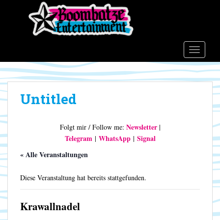
S
k
i
p
t
TOGGLE
o
m
a
Untitled
i
n
c
Newsletter
Folgt mir / Follow me:
|
o
Telegram
WhatsApp
Signal
|
|
n
t
« Alle Veranstaltungen
e
n
Diese Veranstaltung hat bereits stattgefunden.
t
Krawallnadel