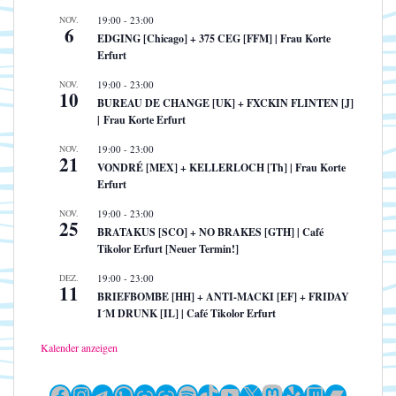
NOV.
19:00
-
23:00
6
EDGING [Chicago] + 375 CEG [FFM] | Frau Korte
Erfurt
NOV.
19:00
-
23:00
10
BUREAU DE CHANGE [UK] + FXCKIN FLINTEN [J]
| Frau Korte Erfurt
NOV.
19:00
-
23:00
21
VONDRÉ [MEX] + KELLERLOCH [Th] | Frau Korte
Erfurt
NOV.
19:00
-
23:00
25
BRATAKUS [SCO] + NO BRAKES [GTH] | Café
Tikolor Erfurt [Neuer Termin!]
DEZ.
19:00
-
23:00
11
BRIEFBOMBE [HH] + ANTI-MACKI [EF] + FRIDAY
I´M DRUNK [IL] | Café Tikolor Erfurt
Kalender anzeigen
Facebook
Instagram
Telegram
WhatsApp
Link
Link
Spotify
TikTok
YouTube
X
Mastodon
Yelp
Twitch
Bandc