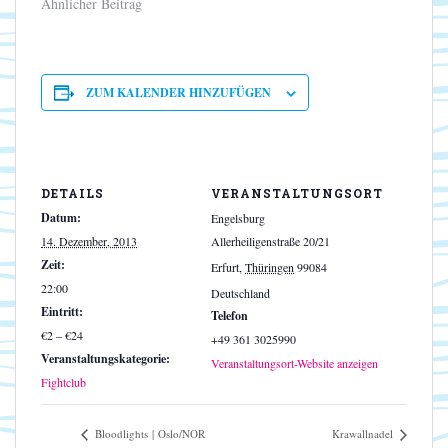
Ähnlicher Beitrag
ZUM KALENDER HINZUFÜGEN
DETAILS
VERANSTALTUNGSORT
Datum:
Engelsburg
14. Dezember, 2013
Allerheiligenstraße 20/21
Zeit:
Erfurt
,
Thüringen
99084
22:00
Deutschland
Eintritt:
Telefon
€2 – €24
+49 361 3025990
Veranstaltungskategorie:
Veranstaltungsort-Website anzeigen
Fightclub
Bloodlights | Oslo/NOR
Krawallnadel