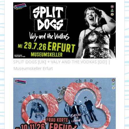
SPLIT DOGS [UK] + VALY AND THE VODKAS [DD] |
Museumskeller Erfurt