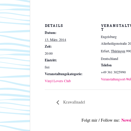
DETAILS
VERANSTALT
T
Datum:
Engelsburg
13. März, 2014
Allerheiligenstraße 2
Zeit:
Erfurt
,
Thüringen
99
20:00
Deutschland
Eintritt:
Telefon
frei
+49 361 3025990
Veranstaltungskategorie:
Veranstaltungsort-We
Vinyl Lovers Club
Krawallnadel
Newsl
Folgt mir / Follow me: