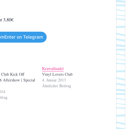
ur 3,80€
mEnter on Telegram
l
Krawallnadel
 Club Kick Off
Vinyl Lovers Club
ub Aftershow | Special
4. Januar 2013
Ähnlicher Beitrag
014
itrag