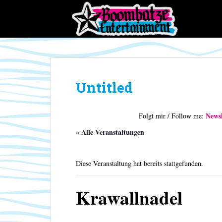
S
k
i
p
t
o
m
Untitled
a
i
n
Newsl
Folgt mir / Follow me:
c
o
« Alle Veranstaltungen
n
t
Diese Veranstaltung hat bereits stattgefunden.
e
n
t
Krawallnadel