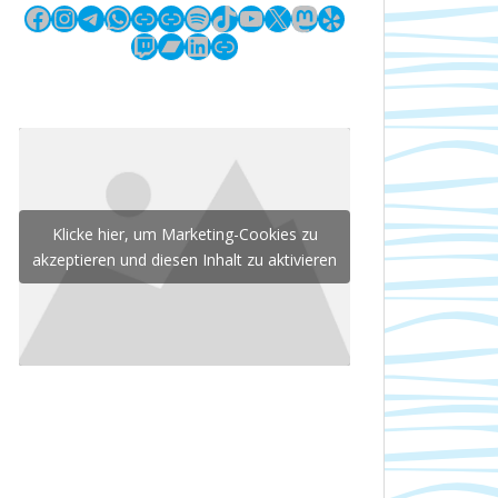
Facebook
Instagram
Telegram
WhatsApp
Link
Link
Spotify
TikTok
YouTube
X
Mastodon
Yelp
Twitch
Bandcamp
LinkedIn
Link
Klicke hier, um Marketing-Cookies zu
akzeptieren und diesen Inhalt zu aktivieren