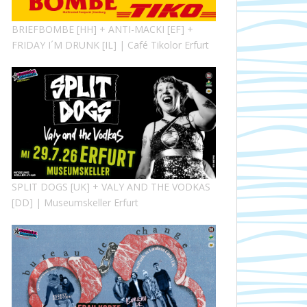
BRIEFBOMBE [HH] + ANTI-MACKI [EF] +
FRIDAY I´M DRUNK [IL] | Café Tikolor Erfurt
SPLIT DOGS [UK] + VALY AND THE VODKAS
[DD] | Museumskeller Erfurt