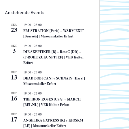
Anstehende Events
SEP.
19:00
-
23:00
23
FRUSTRATION [Paris] + WARM EXIT
[Brussels] | Museumskeller Erfurt
OKT.
19:00
-
23:00
3
DIE SKEPTIKER [B] + RosaC [DD] +
(F)ROHE ZUKUNFT [EF] | VEB Kultur
Erfurt
OKT.
19:00
-
23:00
13
DEAD BOB [CAN] + SCHNAPS [Harz] |
Museumskeller Erfurt
OKT.
19:00
-
22:00
16
THE IRON ROSES [USA] + MARCH
[BEL/NL] | VEB Kultur Erfurt
OKT.
19:00
-
23:00
17
ANGELIKA EXPRESS [K] + KIOSK61
[LE] | Museumskeller Erfurt