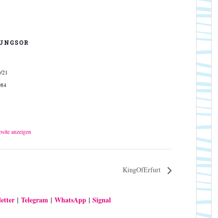
UNGSOR
0/21
084
bsite anzeigen
KingOfErfurt
etter
Telegram
WhatsApp
Signal
|
|
|