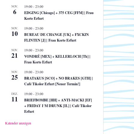
NOV.
19:00
-
23:00
6
EDGING [Chicago] + 375 CEG [FFM] | Frau
Korte Erfurt
NOV.
19:00
-
23:00
10
BUREAU DE CHANGE [UK] + FXCKIN
FLINTEN [J] | Frau Korte Erfurt
NOV.
19:00
-
23:00
21
VONDRÉ [MEX] + KELLERLOCH [Th] |
Frau Korte Erfurt
NOV.
19:00
-
23:00
25
BRATAKUS [SCO] + NO BRAKES [GTH] |
Café Tikolor Erfurt [Neuer Termin!]
DEZ.
19:00
-
23:00
11
BRIEFBOMBE [HH] + ANTI-MACKI [EF]
+ FRIDAY I´M DRUNK [IL] | Café Tikolor
Erfurt
Kalender anzeigen