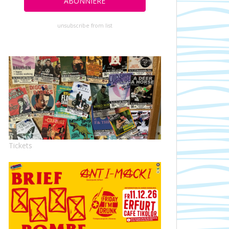
unsubscribe from list
Tickets