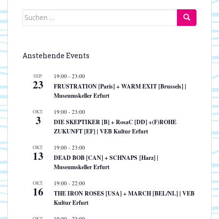
Suchen
nach:
Anstehende Events
SEP.
19:00
-
23:00
23
FRUSTRATION [Paris] + WARM EXIT [Brussels] |
Museumskeller Erfurt
OKT.
19:00
-
23:00
3
DIE SKEPTIKER [B] + RosaC [DD] +(F)ROHE
ZUKUNFT [EF] | VEB Kultur Erfurt
OKT.
19:00
-
23:00
13
DEAD BOB [CAN] + SCHNAPS [Harz] |
Museumskeller Erfurt
OKT.
19:00
-
22:00
16
THE IRON ROSES [USA] + MARCH [BEL/NL] | VEB
Kultur Erfurt
OKT.
19:00
-
23:00