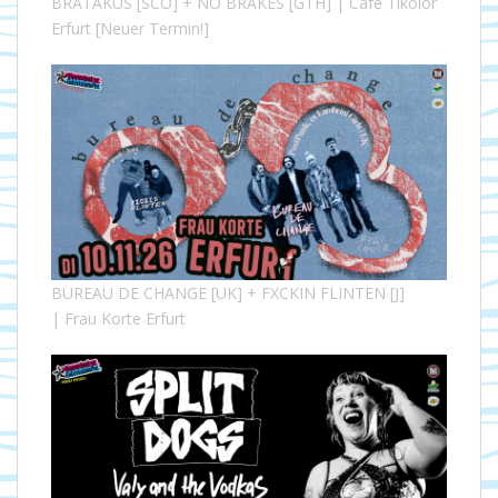
BRATAKUS [SCO] + NO BRAKES [GTH] | Café Tikolor
Erfurt [Neuer Termin!]
BUREAU DE CHANGE [UK] + FXCKIN FLINTEN [J]
| Frau Korte Erfurt