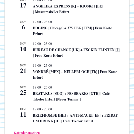
17
ANGELIKA EXPRESS [K] + KIOSK61 [LE]
| Museumskeller Erfurt
NOV.
19:00
-
23:00
6
EDGING [Chicago] + 375 CEG [FFM] | Frau Korte
Erfurt
NOV.
19:00
-
23:00
10
BUREAU DE CHANGE [UK] + FXCKIN FLINTEN [J]
| Frau Korte Erfurt
NOV.
19:00
-
23:00
21
VONDRÉ [MEX] + KELLERLOCH [Th] | Frau Korte
Erfurt
NOV.
19:00
-
23:00
25
BRATAKUS [SCO] + NO BRAKES [GTH] | Café
Tikolor Erfurt [Neuer Termin!]
DEZ.
19:00
-
23:00
11
BRIEFBOMBE [HH] + ANTI-MACKI [EF] + FRIDAY
I´M DRUNK [IL] | Café Tikolor Erfurt
Kalender anzeigen