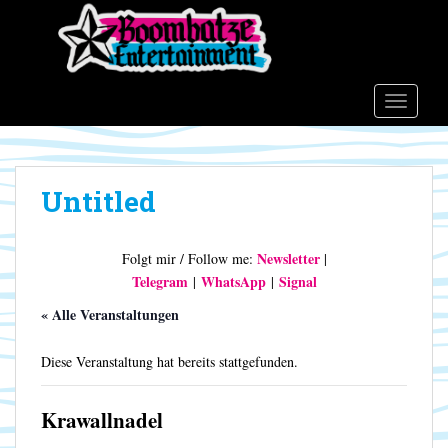
S
k
i
p
t
TOGGLE
o
m
a
Untitled
i
n
c
Newsletter
Folgt mir / Follow me:
|
o
Telegram
WhatsApp
Signal
|
|
n
t
« Alle Veranstaltungen
e
n
Diese Veranstaltung hat bereits stattgefunden.
t
Krawallnadel