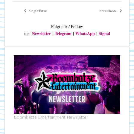
KingOfErfurt
Krawallnadel
Folgt mir / Follow
Newsletter
Telegram
WhatsApp
Signal
me:
|
|
|
Boombatze Entertainment Newsletter