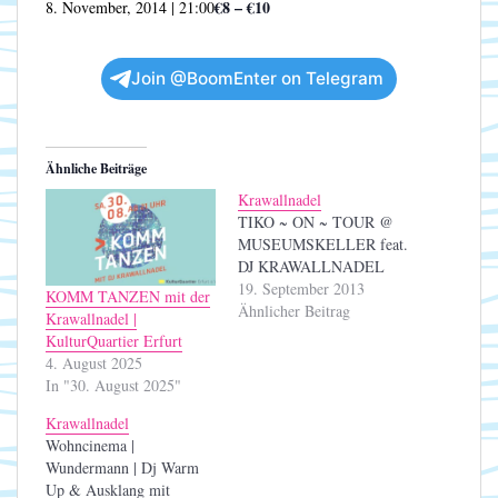
€8 – €10
8. November, 2014 | 21:00
Join @BoomEnter on Telegram
Ähnliche Beiträge
Krawallnadel
TIKO ~ ON ~ TOUR @
MUSEUMSKELLER feat.
DJ KRAWALLNADEL
19. September 2013
KOMM TANZEN mit der
Ähnlicher Beitrag
Krawallnadel |
KulturQuartier Erfurt
4. August 2025
In "30. August 2025"
Krawallnadel
Wohncinema |
Wundermann | Dj Warm
Up & Ausklang mit