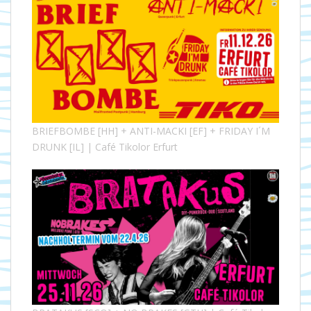
BRIEFBOMBE [HH] + ANTI-MACKI [EF] + FRIDAY I´M
DRUNK [IL] | Café Tikolor Erfurt