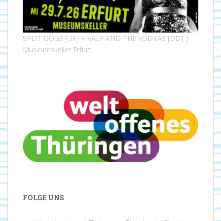
SPLIT DOGS [UK] + VALY AND THE VODKAS [DD] |
Museumskeller Erfurt
FOLGE UNS